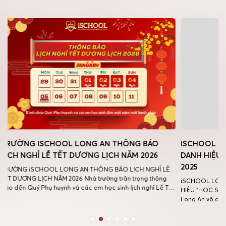
NG AN THÔNG BÁO
iSCHOOL LONG AN VINH DANH HỌC
ƠNG LỊCH NĂM 2026
DANH HIỆU “HỌC SINH 3 TỐT” CẤP 
2025
THÔNG BÁO LỊCH NGHỈ LỄ
à trường trân trọng thông
iSCHOOL LONG AN VINH DANH HỌC SINH 
 em học sinh lịch nghỉ Lễ Tết
HIỆU “HỌC SINH 3 TỐT” CẤP TỈNH NĂM 2025 T
 Thời gian nghỉ Lễ: Học sinh
Long An vô cùng tự hào vinh danh 4 học sinh 
y 01/01/2026 đến hết […]
danh hiệu “Học sinh 3 Tốt” cấp Tỉnh năm học 2
tuyên dương do Tỉnh đoàn Tây Ninh tổ […]