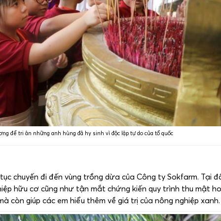
g để tri ân những anh hùng đã hy sinh vì độc lập tự do của tổ quốc
p tục chuyến đi đến vùng trồng dừa của Công ty Sokfarm. Tại đ
ệp hữu cơ cũng như tận mắt chứng kiến quy trình thu mật h
mà còn giúp các em hiểu thêm về giá trị của nông nghiệp xanh.