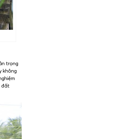
ân trọng
ày không
 nghiệm
à đất