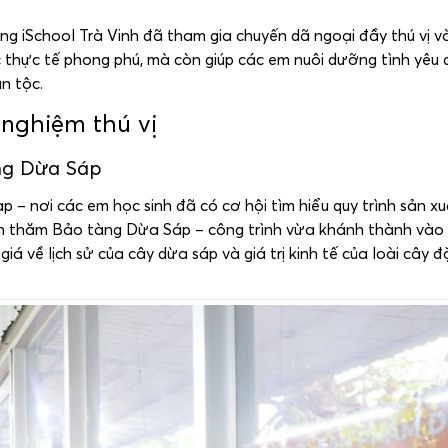
g iSchool Trà Vinh đã tham gia chuyến dã ngoại đầy thú vị và
 thực tế phong phú, mà còn giúp các em nuôi dưỡng tình yêu 
n tộc.
nghiệm thú vị
ng Dừa Sáp
 – nơi các em học sinh đã có cơ hội tìm hiểu quy trình sản x
n thăm Bảo tàng Dừa Sáp – công trình vừa khánh thành vào
 về lịch sử của cây dừa sáp và giá trị kinh tế của loài cây đ