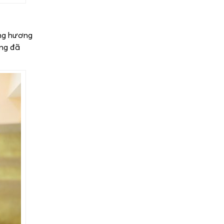
âng hương
ờng đã