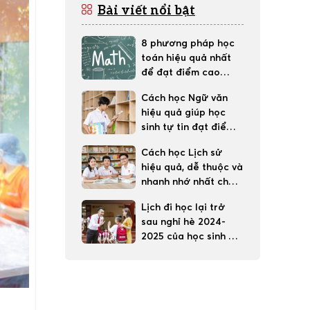
Bài viết nổi bật
8 phương pháp học
toán hiệu quả nhất
để đạt điểm cao
trong học tập
Cách học Ngữ văn
hiệu quả giúp học
sinh tự tin đạt điểm
tốt
Cách học Lịch sử
hiệu quả, dễ thuộc và
nhanh nhớ nhất cho
học sinh
Lịch đi học lại trở
sau nghỉ hè 2024-
2025 của học sinh 63
tỉnh thành cả nước