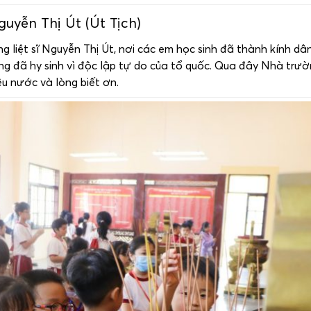
uyễn Thị Út (Út Tịch)
 liệt sĩ Nguyễn Thị Út, nơi các em học sinh đã thành kính d
g đã hy sinh vì độc lập tự do của tổ quốc. Qua đây Nhà trư
êu nước và lòng biết ơn.