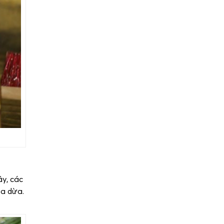
ây, các
oa dừa.