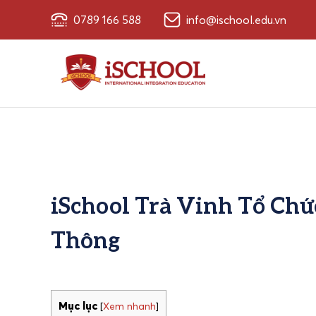
0789 166 588
info@ischool.edu.vn
iSchool Trà Vinh Tổ Chứ
Thông
Mục lục
[
Xem nhanh
]