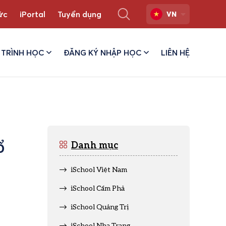
ức
iPortal
Tuyển dụng
VN
TRÌNH HỌC
ĐĂNG KÝ NHẬP HỌC
LIÊN HỆ
ổ
Danh mục
iSchool Việt Nam
iSchool Cẩm Phả
iSchool Quảng Trị
iSchool Nha Trang