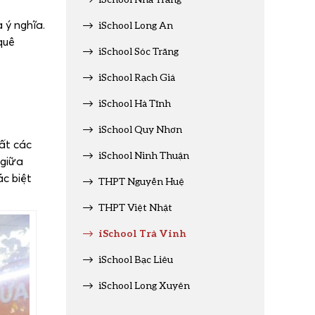
 ý nghĩa.
iSchool Long An
quê
iSchool Sóc Trăng
iSchool Rạch Giá
iSchool Hà Tĩnh
iSchool Quy Nhơn
uất các
iSchool Ninh Thuận
 giữa
ặc biệt
THPT Nguyễn Huệ
THPT Việt Nhật
iSchool Trà Vinh
iSchool Bạc Liêu
iSchool Long Xuyên