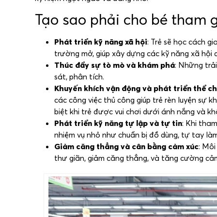
Tạo sao phải cho bé tham 
Phát triển kỹ năng xã hội
: Trẻ sẽ học cách gi
trường mở, giúp xây dựng các kỹ năng xã hội 
Thúc đẩy sự tò mò và khám phá
: Những trả
sát, phân tích.
Khuyến khích vận động và phát triển thể c
các công việc thủ công giúp trẻ rèn luyện sự
biệt khi trẻ được vui chơi dưới ánh nắng và kh
Phát triển kỹ năng tự lập và tự tin
: Khi tha
nhiệm vụ nhỏ như chuẩn bị đồ dùng, tự tay là
Giảm căng thẳng và cân bằng cảm xúc
: Môi
thư giãn, giảm căng thẳng, và tăng cường cả