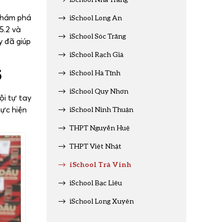
 khám phá
iSchool Long An
5.2 và
iSchool Sóc Trăng
y đã giúp
iSchool Rạch Giá
5
iSchool Hà Tĩnh
iSchool Quy Nhơn
ội tự tay
hực hiện
iSchool Ninh Thuận
THPT Nguyễn Huệ
THPT Việt Nhật
iSchool Trà Vinh
iSchool Bạc Liêu
iSchool Long Xuyên