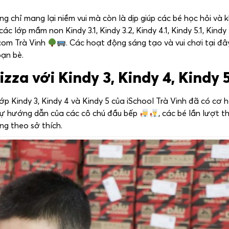
ng chỉ mang lại niềm vui mà còn là dịp giúp các bé học hỏi và
c lớp mầm non Kindy 3.1, Kindy 3.2, Kindy 4.1, Kindy 5.1, Kindy 
ncom Trà Vinh
. Các hoạt động sáng tạo và vui chơi tại đâ
bạn bè.
za với Kindy 3, Kindy 4, Kindy 
ớp Kindy 3, Kindy 4 và Kindy 5 của iSchool Trà Vinh đã có cơ h
sự hướng dẫn của các cô chú đầu bếp
, các bé lần lượt t
ng theo sở thích.