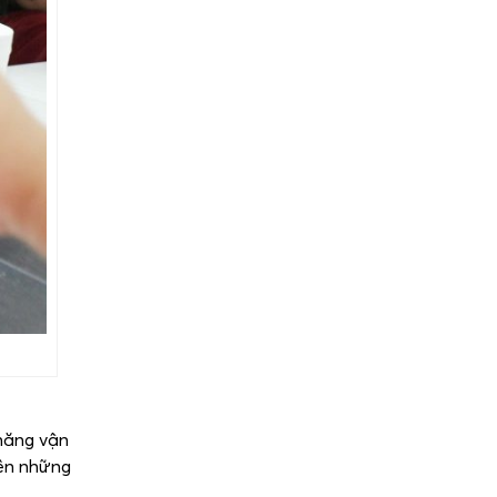
 năng vận
nên những