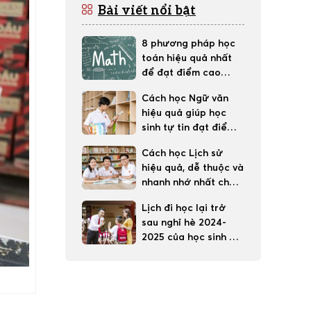
Bài viết nổi bật
8 phương pháp học
toán hiệu quả nhất
để đạt điểm cao
trong học tập
Cách học Ngữ văn
hiệu quả giúp học
sinh tự tin đạt điểm
tốt
Cách học Lịch sử
hiệu quả, dễ thuộc và
nhanh nhớ nhất cho
học sinh
Lịch đi học lại trở
sau nghỉ hè 2024-
2025 của học sinh 63
tỉnh thành cả nước