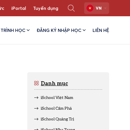
ức
iPortal
Tuyển dụng
VN
TRÌNH HỌC
ĐĂNG KÝ NHẬP HỌC
LIÊN HỆ
Danh mục
iSchool Việt Nam
iSchool Cẩm Phả
iSchool Quảng Trị
iSchool Nha Trang