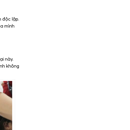
 độc lập.
ủa mình
ại này.
ánh không