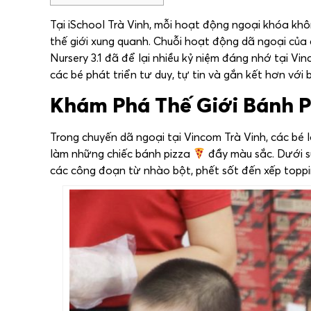
Tại iSchool Trà Vinh, mỗi hoạt động ngoại khóa khô
thế giới xung quanh. Chuỗi hoạt động dã ngoại của cá
Nursery 3.1 đã để lại nhiều kỷ niệm đáng nhớ tại Vi
các bé phát triển tư duy, tự tin và gắn kết hơn với 
Khám Phá Thế Giới Bánh Piz
Trong chuyến dã ngoại tại Vincom Trà Vinh, các bé l
làm những chiếc bánh pizza
đầy màu sắc. Dưới 
các công đoạn từ nhào bột, phết sốt đến xếp toppi