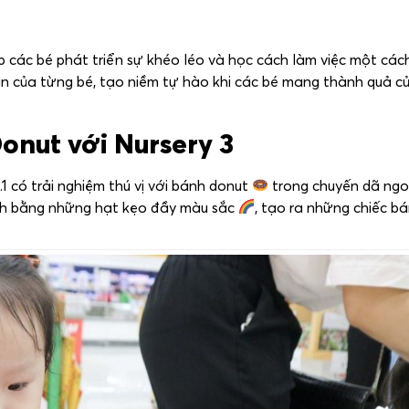
p các bé phát triển sự khéo léo và học cách làm việc một cách
n của từng bé, tạo niềm tự hào khi các bé mang thành quả c
onut với Nursery 3
.1 có trải nghiệm thú vị với bánh donut
trong chuyến dã ngo
inh bằng những hạt kẹo đầy màu sắc
, tạo ra những chiếc b