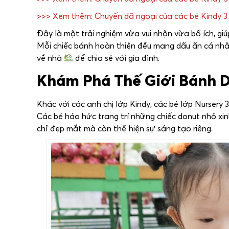
>>> Xem thêm: Chuyến dã ngoại của các bé Kindy 3
Đây là một trải nghiệm vừa vui nhộn vừa bổ ích, giú
Mỗi chiếc bánh hoàn thiện đều mang dấu ấn cá nhâ
về nhà
để chia sẻ với gia đình.
Khám Phá Thế Giới Bánh D
Khác với các anh chị lớp Kindy, các bé lớp Nursery 3
Các bé háo hức trang trí những chiếc donut nhỏ x
chỉ đẹp mắt mà còn thể hiện sự sáng tạo riêng.