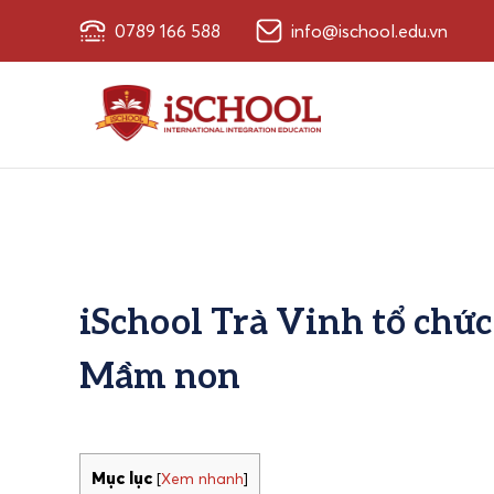
0789 166 588
info@ischool.edu.vn
iSchool Trà Vinh tổ chức
Mầm non
Mục lục
[
Xem nhanh
]