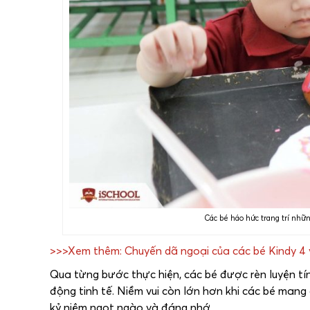
Các bé háo hức trang trí nh
>>>Xem thêm: Chuyến dã ngoại của các bé Kindy 4 
Qua từng bước thực hiện, các bé được rèn luyện tín
động tinh tế. Niềm vui còn lớn hơn khi các bé mang
kỷ niệm ngọt ngào và đáng nhớ.