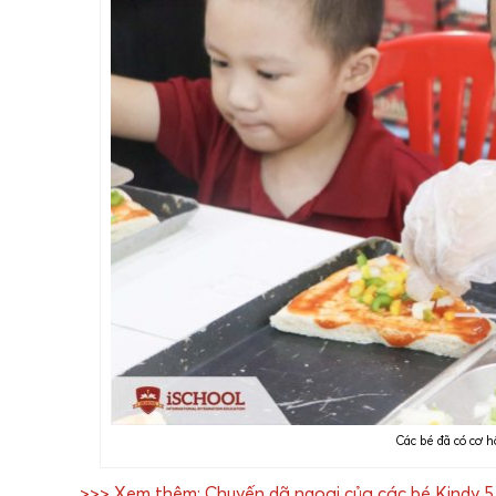
Các bé đã có cơ h
>>> Xem thêm: Chuyến dã ngoại của các bé Kindy 5