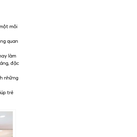
 một môi
ăng quan
 hay làm
háng, đặc
nh những
úp trẻ