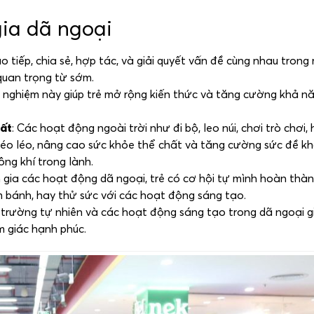
gia dã ngoại
ao tiếp, chia sẻ, hợp tác, và giải quyết vấn đề cùng nhau trong
quan trọng từ sớm.
i nghiệm này giúp trẻ mở rộng kiến thức và tăng cường khả n
hất
: Các hoạt động ngoài trời như đi bộ, leo núi, chơi trò chơi,
 khéo léo, nâng cao sức khỏe thể chất và tăng cường sức đề k
ông khí trong lành.
m gia các hoạt động dã ngoại, trẻ có cơ hội tự mình hoàn thà
m bánh, hay thử sức với các hoạt động sáng tạo.
 trường tự nhiên và các hoạt động sáng tạo trong dã ngoại gi
m giác hạnh phúc.