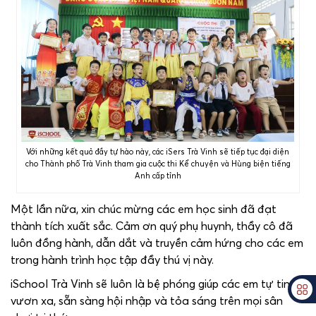
Với những kết quả đầy tự hào này, các iSers Trà Vinh sẽ tiếp tục đại diện
cho Thành phố Trà Vinh tham gia cuộc thi Kể chuyện và Hùng biện tiếng
Anh cấp tỉnh
Một lần nữa, xin chúc mừng các em học sinh đã đạt
thành tích xuất sắc. Cảm ơn quý phụ huynh, thầy cô đã
luôn đồng hành, dẫn dắt và truyền cảm hứng cho các em
trong hành trình học tập đầy thú vị này.
iSchool Trà Vinh sẽ luôn là bệ phóng giúp các em tự tin
vươn xa, sẵn sàng hội nhập và tỏa sáng trên mọi sân