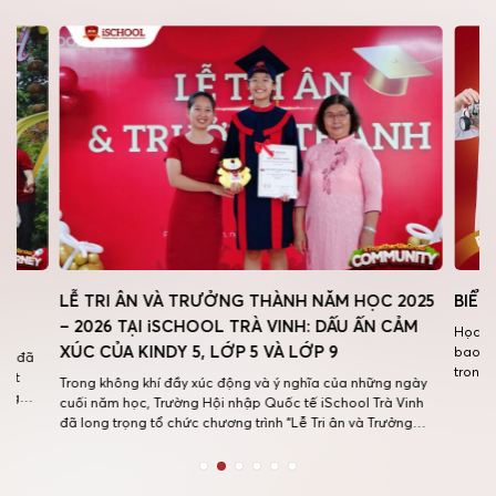
LỄ TRI ÂN VÀ TRƯỞNG THÀNH NĂM HỌC 2025
BIỂU PHÍ 
– 2026 TẠI iSCHOOL TRÀ VINH: DẤU ẤN CẢM
Học phí tại 
XÚC CỦA KINDY 5, LỚP 5 VÀ LỚP 9
bao nhiêu? Dư
trong năm họ
Trong không khí đầy xúc động và ý nghĩa của những ngày
thông tin nà
cuối năm học, Trường Hội nhập Quốc tế iSchool Trà Vinh
học phí cho 
đã long trọng tổ chức chương trình “Lễ Tri ân và Trưởng
thành năm học 2025 – 2026” dành cho học sinh Kindy 5, lớp
5 và lớp 9. Đây là dịp […]