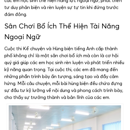
các em học sinh thể hiện năng lực ngoại ngữ, phát triển
tư duy phản biện và rèn luyện sự tự tin khi đứng trước
đám đông.
Sân Chơi Bổ Ích Thể Hiện Tài Năng
Ngoại Ngữ
Cuộc thi Kể chuyện và Hùng biện tiếng Anh cấp thành
phố không chỉ là một sân chơi bổ ích mà còn là cơ hội
quý giá giúp các em học sinh rèn luyện và phát triển nhiều
kỹ năng quan trọng. Tại cuộc thi, các em đã mang đến
những phần trình bày ấn tượng, sáng tạo và đầy cảm
hứng. Mỗi câu chuyện, mỗi bài hùng biện đều chứa đựng
sự đầu tư kỹ lưỡng về nội dung và phong cách trình bày,
cho thấy sự trưởng thành và bản lĩnh của các em.