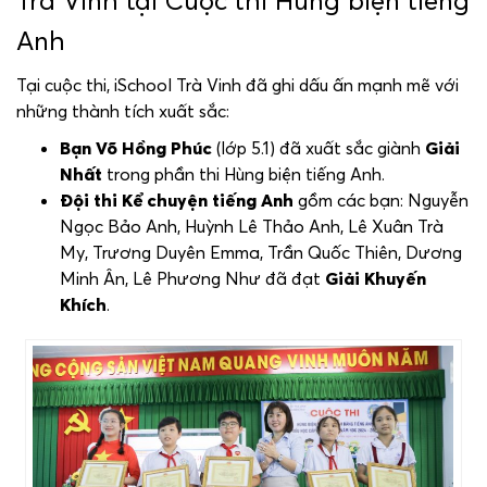
Trà Vinh tại Cuộc thi Hùng biện tiếng
Anh
Tại cuộc thi, iSchool Trà Vinh đã ghi dấu ấn mạnh mẽ với
những thành tích xuất sắc:
Bạn Võ Hồng Phúc
(lớp 5.1) đã xuất sắc giành
Giải
Nhất
trong phần thi Hùng biện tiếng Anh.
Đội thi Kể chuyện tiếng Anh
gồm các bạn: Nguyễn
Ngọc Bảo Anh, Huỳnh Lê Thảo Anh, Lê Xuân Trà
My, Trương Duyên Emma, Trần Quốc Thiên, Dương
Minh Ân, Lê Phương Như đã đạt
Giải Khuyến
Khích
.