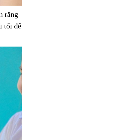
h răng
 tối để