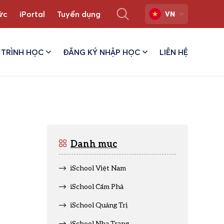
ức
iPortal
Tuyển dụng
VN
TRÌNH HỌC
ĐĂNG KÝ NHẬP HỌC
LIÊN HỆ
Danh mục
iSchool Việt Nam
iSchool Cẩm Phả
iSchool Quảng Trị
iSchool Nha Trang