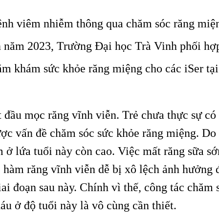
ệnh viêm nhiễm thông qua chăm sóc răng miệ
nh năm 2023, Trường Đại học Trà Vinh phối hợ
ăm khám sức khỏe răng miệng cho các iSer tại
ắt đầu mọc răng vĩnh viễn. Trẻ chưa thực sự có
được vấn đề chăm sóc sức khỏe răng miệng. Do 
m ở lứa tuổi này còn cao. Việc mất răng sữa s
 hàm răng vĩnh viễn dễ bị xô lệch ảnh hưởng 
iai đoạn sau này. Chính vì thế, công tác chăm 
u ở độ tuổi này là vô cùng cần thiết.