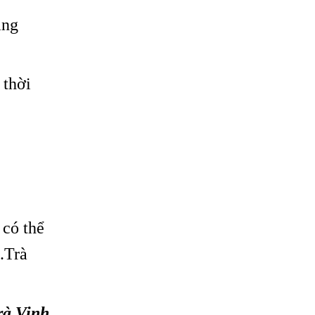
áng
 thời
 có thể
.Trà
rà Vinh