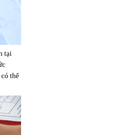
 tại
ức
 có thể