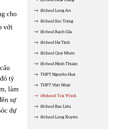
iSchool Long An
ng cho
iSchool Sóc Trăng
p với
iSchool Rạch Giá
iSchool Hà Tĩnh
iSchool Quy Nhơn
iSchool Ninh Thuận
 cấu
THPT Nguyễn Huệ
đó tỷ
THPT Việt Nhật
ớm, làm
iSchool Trà Vinh
đến sự
iSchool Bạc Liêu
sóc dự
iSchool Long Xuyên