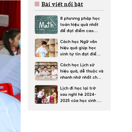
Bài viết nổi bật
8 phương pháp học
toán hiệu quả nhất
để đạt điểm cao
trong học tập
Cách học Ngữ văn
hiệu quả giúp học
sinh tự tin đạt điểm
tốt
Cách học Lịch sử
hiệu quả, dễ thuộc và
nhanh nhớ nhất cho
học sinh
Lịch đi học lại trở
sau nghỉ hè 2024-
2025 của học sinh 63
tỉnh thành cả nước