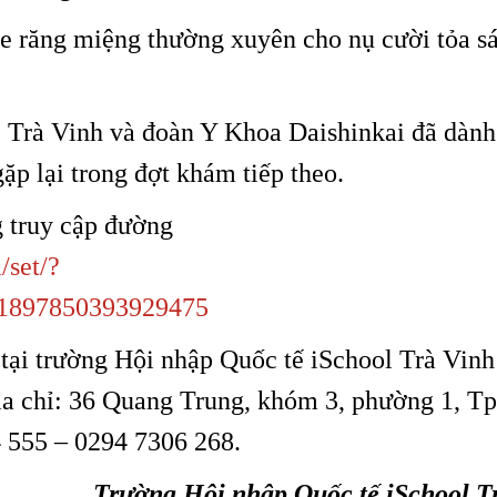
e răng miệng thường xuyên cho nụ cười tỏa s
 Trà Vinh và đoàn Y Khoa Daishinkai đã dành
ặp lại trong đợt khám tiếp theo.
g truy cập đường
/set/?
.1897850393929475
tại trường Hội nhập Quốc tế iSchool Trà Vinh
ịa chỉ: 36 Quang Trung, khóm 3, phường 1, Tp
4 555 – 0294 7306 268.
Trường Hội nhập Quốc tế iSchool T