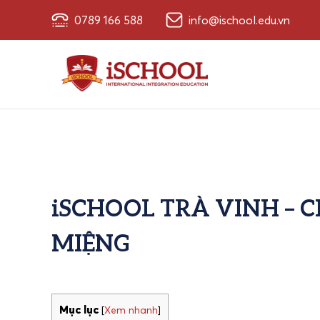
0789 166 588
info@ischool.edu.vn
iSCHOOL TRÀ VINH – 
MIỆNG
Mục lục
[
Xem nhanh
]