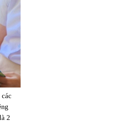
 các
ệng
là 2