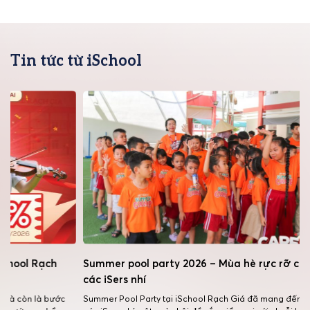
Tin tức từ iSchool
Summer pool party 2026 – Mùa hè rực rỡ của
Hành tran
các iSers nhí
Tiếng anh
Summer Pool Party tại iSchool Rạch Giá đã mang đến cho
Tiếng Anh kh