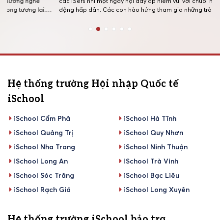
các iSers nhí một ngày hội đầy ắp niềm vui với chuỗi hoạt
giúp học sinh
động hấp dẫn. Các con hào hứng tham gia những trò chơi
nhập toàn cầ
team building sôi động, thưởng thức tiệc buffet cùng
dựng nền tản
những món kem mát lạnh, rồi thỏa sức vui chơi […]
học hiện đại
Hệ thống trường Hội nhập Quốc tế
iSchool
iSchool Cẩm Phả
iSchool Hà Tĩnh
iSchool Quảng Trị
iSchool Quy Nhơn
iSchool Nha Trang
iSchool Ninh Thuận
iSchool Long An
iSchool Trà Vinh
iSchool Sóc Trăng
iSchool Bạc Liêu
iSchool Rạch Giá
iSchool Long Xuyên
Hệ thống trường iSchool bảo trợ