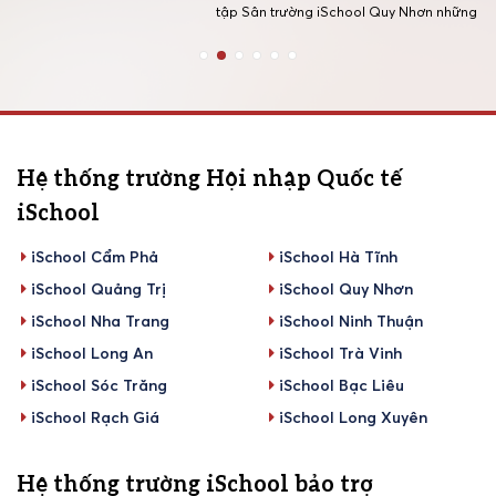
Nhơn khô
tập Sân trường iSchool Quy Nhơn những ngày qua đã trở
câu chuy
nên đặc biệt hơn bao giờ hết với chương trình ngoại khóa
Rung Chuông Vàng. Đây không chỉ là một cuộc […]
Hệ thống trường Hội nhập Quốc tế
iSchool
iSchool Cẩm Phả
iSchool Hà Tĩnh
iSchool Quảng Trị
iSchool Quy Nhơn
iSchool Nha Trang
iSchool Ninh Thuận
iSchool Long An
iSchool Trà Vinh
iSchool Sóc Trăng
iSchool Bạc Liêu
iSchool Rạch Giá
iSchool Long Xuyên
Hệ thống trường iSchool bảo trợ