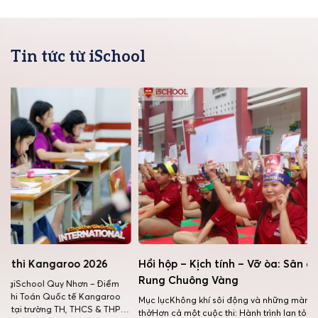
Tin tức từ iSchool
Hồi hộp – Kịch tính – Vỡ òa: Sân chơi trí tuệ
iSchool
Rung Chuông Vàng
ểm
Mục lụcM
roo
ngày lan
Mục lụcKhông khí sôi động và những màn đấu trí nghẹt
THPT
nở hoa D
thởHơn cả một cuộc thi: Hành trình lan tỏa cảm hứng học