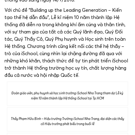
Với chủ đề “Building up the Leading Generation – Kiến
tạo thế hệ dẫn đầu”, Lễ kỉ niệm 10 năm thành lập Hệ
thống đã diễn ra trong không khí ấm cúng và thân tình,
với sự tham gia của tất cả các Quý lãnh đạo, Quý Đối
tác, Quý Thầy Cô, Quý Phụ huynh và Học sinh trên toàn
Hệ thống. Chương trình cũng kết nối các thế hệ thầy –
trò của iSchool, cùng nhìn lại chặng đường đã qua với
những khó khăn, thách thức để tự tin phát triển iSchool
trở thành Hệ thống trường học uy tín, chất lượng hàng
đầu cả nước và hội nhập Quốc tế.
Đoàn giáo viên, phụ huynh và học sinh trường iSchool Nha Trang tham dự Lễ kỷ
niệm 10 năm thành lập Hệ thống iSchool tại Tp.HCM
Thầy Phạm Hữu Bình – Hiệu trưởng Trường iSchool Nha Trang, đại diện các thầy
cô Hiệu trưởng phát biểu trong buổi lễ