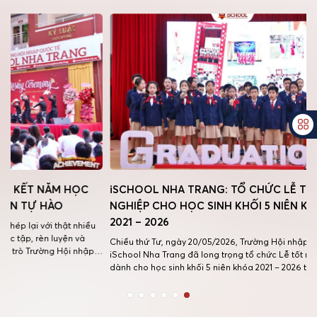
NĂM HỌC
iSCHOOL NHA TRANG: TỔ CHỨC LỄ TỐT
HÀO
NGHIỆP CHO HỌC SINH KHỐI 5 NIÊN KHÓA
2021 – 2026
i thật nhiều
 luyện và
Chiều thứ Tư, ngày 20/05/2026, Trường Hội nhập Quốc tế
ờng Hội nhập
iSchool Nha Trang đã long trọng tổ chức Lễ tốt nghiệp
 đạt được
dành cho học sinh khối 5 niên khóa 2021 – 2026 trong không
khí trang trọng, ấm áp và đầy cảm xúc. Buổi lễ là dịp để
Quý thầy cô, Quý phụ huynh và […]