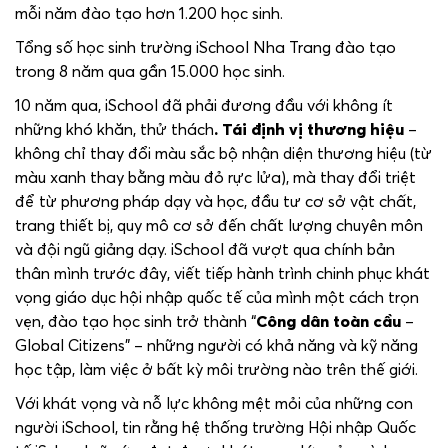
mỗi năm đào tạo hơn 1.200 học sinh.
Tổng số học sinh trường iSchool Nha Trang đào tạo
trong 8 năm qua gần 15.000 học sinh.
10 năm qua, iSchool đã phải đương đầu với không ít
những khó khăn, thử thách
. Tái định vị thương hiệu
–
không chỉ thay đổi màu sắc bộ nhận diện thương hiệu (từ
màu xanh thay bằng màu đỏ rực lửa), mà thay đổi triệt
để từ phương pháp dạy và học, đầu tư cơ sở vật chất,
trang thiết bị, quy mô cơ sở đến chất lượng chuyên môn
và đội ngũ giảng dạy. iSchool đã vượt qua chính bản
thân mình trước đây, viết tiếp hành trình chinh phục khát
vọng giáo dục hội nhập quốc tế của mình một cách trọn
vẹn, đào tạo học sinh trở thành “
Công dân toàn cầu
–
Global Citizens” – những người có khả năng và kỹ năng
học tập, làm việc ở bất kỳ môi trường nào trên thế giới.
Với khát vọng và nỗ lực không mệt mỏi của những con
người iSchool, tin rằng hệ thống trường Hội nhập Quốc