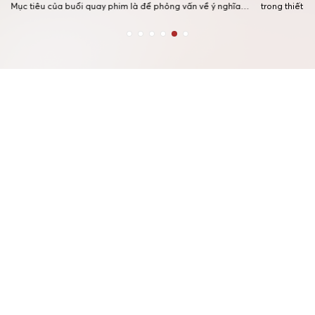
Mục tiêu của buổi quay phim là để phỏng vấn về ý nghĩa
trong thiết k
việc học theo chuẩn đầu ra Cambridge đối với học sinh và
quan trọng t
nhà trường, ghi lại những khoảnh khắc chân thực […]
chức buổi ch