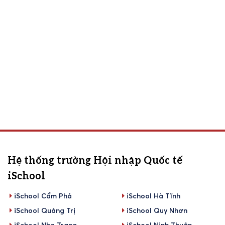
Hệ thống trường Hội nhập Quốc tế
iSchool
iSchool Cẩm Phả
iSchool Hà Tĩnh
iSchool Quảng Trị
iSchool Quy Nhơn
iSchool Nha Trang
iSchool Ninh Thuận