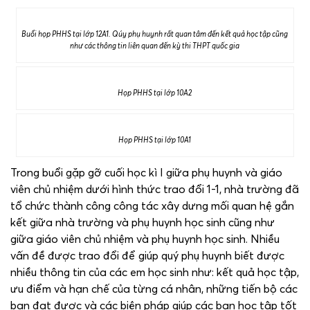
Buổi họp PHHS tại lớp 12A1. Qúy phụ huynh rất quan tâm đến kết quả học tập cũng
như các thông tin liên quan đến kỳ thi THPT quốc gia
Họp PHHS tại lớp 10A2
Họp PHHS tại lớp 10A1
Trong buổi gặp gỡ cuối học kì I giữa phụ huynh và giáo
viên chủ nhiệm dưới hình thức trao đổi 1-1, nhà trường đã
tổ chức thành công công tác xây dưng mối quan hệ gắn
kết giữa nhà trường và phụ huynh học sinh cũng như
giữa giáo viên chủ nhiệm và phụ huynh học sinh. Nhiều
vấn đề được trao đổi để giúp quý phụ huynh biết được
nhiều thông tin của các em học sinh như: kết quả học tập,
ưu điểm và hạn chế của từng cá nhân, những tiến bộ các
bạn đạt được và các biện pháp giúp các bạn học tập tốt