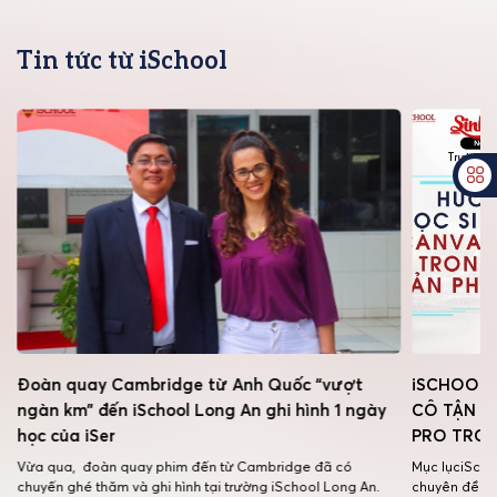
Tin tức từ iSchool
Đoàn quay Cambridge từ Anh Quốc “vượt
iSCHOOL 
ngàn km” đến iSchool Long An ghi hình 1 ngày
CÔ TẬN D
học của iSer
PRO TRO
Vừa qua, đoàn quay phim đến từ Cambridge đã có
Mục lụciScho
chuyến ghé thăm và ghi hình tại trường iSchool Long An.
chuyên đề “H