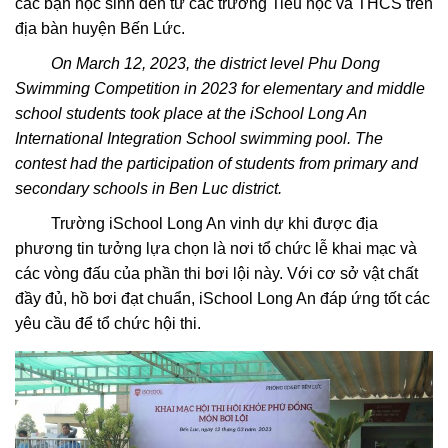
các bạn học sinh đến từ các trường Tiểu học và THCS trên
địa bàn huyện Bến Lức.
On March 12, 2023, the district level Phu Dong
Swimming Competition in 2023 for elementary and middle
school students took place at the iSchool Long An
International Integration School swimming pool. The
contest had the participation of students from primary and
secondary schools in Ben Luc district.
Trường iSchool Long An vinh dự khi được địa
phương tin tưởng lựa chọn là nơi tổ chức lễ khai mạc và
các vòng đấu của phần thi bơi lội này. Với cơ sở vật chất
đầy đủ, hồ bơi đạt chuẩn, iSchool Long An đáp ứng tốt các
yêu cầu để tổ chức hội thi.