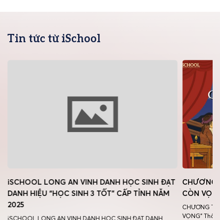
Tin tức từ iSchool
iSCHOOL LONG AN VINH DANH HỌC SINH ĐẠT
CHƯƠNG T
DANH HIỆU “HỌC SINH 3 TỐT” CẤP TỈNH NĂM
CÒN VỌN
2025
CHƯƠNG TRÌ
VỌNG” Thông
iSCHOOL LONG AN VINH DANH HỌC SINH ĐẠT DANH