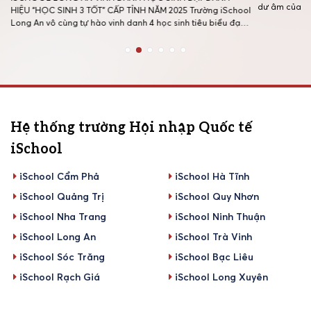
t
dư âm của n
HIỆU “HỌC SINH 3 TỐT” CẤP TỈNH NĂM 2025 Trường iSchool
người, những
Long An vô cùng tự hào vinh danh 4 học sinh tiêu biểu đạt
trên trang s
danh hiệu “Học sinh 3 Tốt” cấp Tỉnh năm học 2025 tại lễ
[…]
tuyên dương do Tỉnh đoàn Tây Ninh tổ […]
Hệ thống trường Hội nhập Quốc tế
iSchool
iSchool Cẩm Phả
iSchool Hà Tĩnh
iSchool Quảng Trị
iSchool Quy Nhơn
iSchool Nha Trang
iSchool Ninh Thuận
iSchool Long An
iSchool Trà Vinh
iSchool Sóc Trăng
iSchool Bạc Liêu
iSchool Rạch Giá
iSchool Long Xuyên