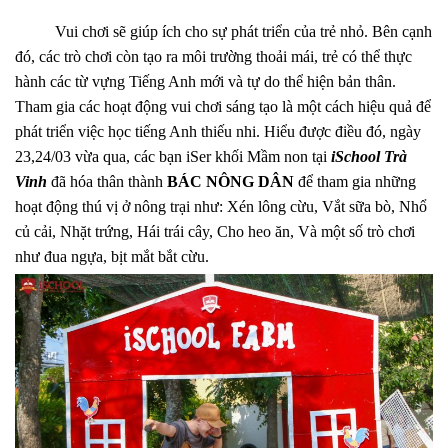
Vui chơi sẽ giúp ích cho sự phát triển của trẻ nhỏ. Bên cạnh
đó, các trò chơi còn tạo ra môi trường thoải mái, trẻ có thể thực
hành các từ vựng Tiếng Anh mới và tự do thể hiện bản thân.
Tham gia các hoạt động vui chơi sáng tạo là một cách hiệu quả để
phát triển việc học tiếng Anh thiếu nhi. Hiểu được điều đó, ngày
23,24/03 vừa qua, các bạn iSer khối Mầm non tại
iSchool Trà
Vinh
đã hóa thân thành
BÁC NÔNG DÂN
để tham gia những
hoạt động thú vị ở nông trại như: Xén lông cừu, Vắt sữa bò, Nhổ
củ cải, Nhặt trứng, Hái trái cây, Cho heo ăn, Và một số trò chơi
như đua ngựa, bịt mắt bắt cừu.