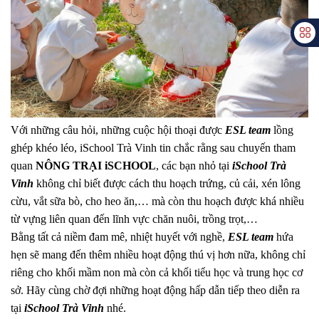
Với những câu hỏi, những cuộc hội thoại được
ESL team
lồng
ghép khéo léo, iSchool Trà Vinh tin chắc rằng sau chuyến tham
quan
NÔNG TRẠI iSCHOOL
, các bạn nhỏ tại
iSchool Trà
Vinh
không chỉ biết được cách thu hoạch trứng, củ cải, xén lông
cừu, vắt sữa bò, cho heo ăn,… mà còn thu hoạch được khá nhiều
từ vựng liên quan đến lĩnh vực chăn nuôi, trồng trọt,…
Bằng tất cả niềm đam mê, nhiệt huyết với nghề,
ESL team
hứa
hẹn sẽ mang đến thêm nhiều hoạt động thú vị hơn nữa, không chỉ
riêng cho khối mầm non mà còn cả khối tiểu học và trung học cơ
sở. Hãy cùng chờ đợi những hoạt động hấp dẫn tiếp theo diễn ra
tại
iSchool Trà Vinh
nhé.