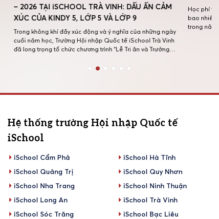
– 2026 TẠI iSCHOOL TRÀ VINH: DẤU ẤN CẢM
Học phí tại 
XÚC CỦA KINDY 5, LỚP 5 VÀ LỚP 9
bao nhiêu? Dư
trong năm họ
Trong không khí đầy xúc động và ý nghĩa của những ngày
thông tin nà
cuối năm học, Trường Hội nhập Quốc tế iSchool Trà Vinh
học phí cho 
đã long trọng tổ chức chương trình “Lễ Tri ân và Trưởng
thành năm học 2025 – 2026” dành cho học sinh Kindy 5, lớp
5 và lớp 9. Đây là dịp […]
Hệ thống trường Hội nhập Quốc tế
iSchool
iSchool Cẩm Phả
iSchool Hà Tĩnh
iSchool Quảng Trị
iSchool Quy Nhơn
iSchool Nha Trang
iSchool Ninh Thuận
iSchool Long An
iSchool Trà Vinh
iSchool Sóc Trăng
iSchool Bạc Liêu