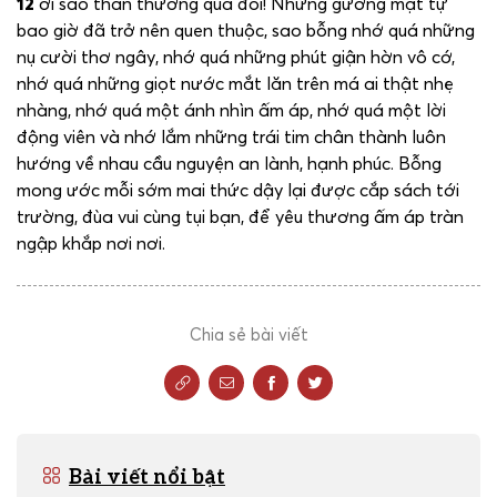
12
ơi sao thân thương quá đỗi! Những gương mặt tự
bao giờ đã trở nên quen thuộc, sao bỗng nhớ quá những
nụ cười thơ ngây, nhớ quá những phút giận hờn vô cớ,
nhớ quá những giọt nước mắt lăn trên má ai thật nhẹ
nhàng, nhớ quá một ánh nhìn ấm áp, nhớ quá một lời
động viên và nhớ lắm những trái tim chân thành luôn
hướng về nhau cầu nguyện an lành, hạnh phúc. Bỗng
mong ước mỗi sớm mai thức dậy lại được cắp sách tới
trường, đùa vui cùng tụi bạn, để yêu thương ấm áp tràn
ngập khắp nơi nơi.
Chia sẻ bài viết
Bài viết nổi bật