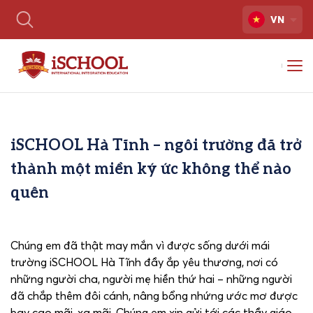
VN
iSCHOOL Hà Tĩnh – ngôi trường đã trở
thành một miền ký ức không thể nào
quên
Chúng em đã thật may mắn vì được sống dưới mái
trường iSCHOOL Hà Tĩnh đầy ắp yêu thương, nơi có
những người cha, người mẹ hiền thứ hai – những người
đã chắp thêm đôi cánh, nâng bổng nhứng ước mơ được
bay cao mãi, xa mãi. Chúng em xin gửi tới các thầy giáo,