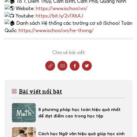
Tổ 7, Diêm Thuỷ, Cẩm Bình, Cẩm Phả, Quảng Ninh
Website:
https://www.ischool.vn/
Youtube:
https://bit.ly/2v1X6AJ
Danh sách Hệ thống các trường cơ sở iSchool Toàn
Quốc:
https://www.ischool.vn/he-thong/
Chia sẻ bài viết
Bài viết nổi bật
8 phương pháp học toán hiệu quả nhất
để đạt điểm cao trong học tập
Cách học Ngữ văn hiệu quả giúp học sinh