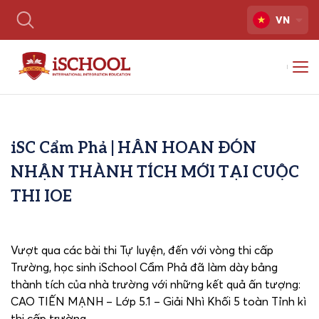
VN
iSC Cẩm Phả | HÂN HOAN ĐÓN
NHẬN THÀNH TÍCH MỚI TẠI CUỘC
THI IOE
Vượt qua các bài thi Tự luyện, đến với vòng thi cấp
Trường, học sinh iSchool Cẩm Phả đã làm dày bảng
thành tích của nhà trường với những kết quả ấn tượng:
CAO TIẾN MẠNH – Lớp 5.1 – Giải Nhì Khối 5 toàn Tỉnh kì
thi cấp trường