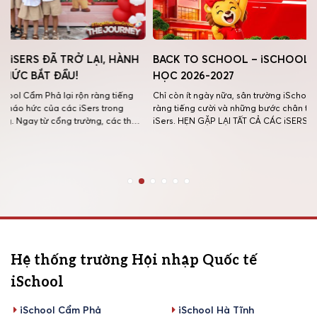
H
BACK TO SCHOOL – iSCHOOL CẨM PHẢ NĂM
MỘT MÙA
HỌC 2026-2027
TRANG K
NIỆM ĐẸP
Chỉ còn ít ngày nữa, sân trường iSchool Cẩm Phả sẽ lại rộn
ĐƯỜNG M
ràng tiếng cười và những bước chân thân quen của các
y
iSers. HẸN GẶP LẠI TẤT CẢ CÁC iSERS VÀO NGÀY
Thế là một
ụ
03/08/2026 để cùng bắt đầu một năm học mới với thật
thức khép l
nhiều niềm vui, năng lượng và những mục tiêu mới. […]
tràn cảm xú
trò chơi gắ
thương và b
Hệ thống trường Hội nhập Quốc tế
iSchool
iSchool Cẩm Phả
iSchool Hà Tĩnh