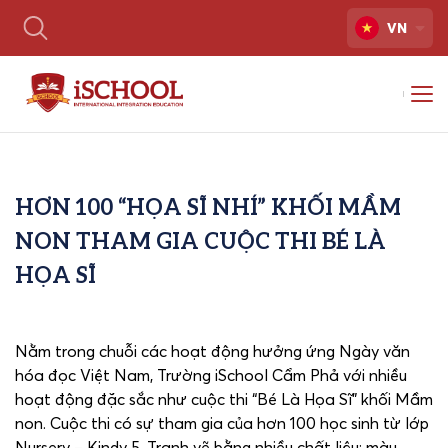
VN
HƠN 100 “HỌA SĨ NHÍ” KHỐI MẦM
NON THAM GIA CUỘC THI BÉ LÀ
HỌA SĨ
Nằm trong chuỗi các hoạt động hưởng ứng Ngày văn
hóa đọc Việt Nam, Trường iSchool Cẩm Phả với nhiều
hoạt động đặc sắc như cuộc thi “Bé Là Họa Sĩ” khối Mầm
non. Cuộc thi có sự tham gia của hơn 100 học sinh từ lớp
Nursery – Kindy 5. Tranh vẽ bằng nhiều chất liệu: màu