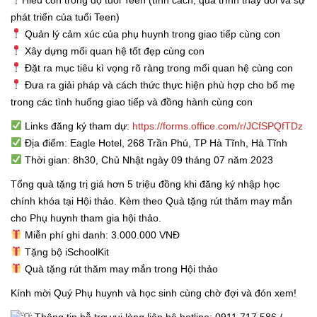
Hiểu con trong độ tuổi Teen (tính cách, quá trình thay đổi và sự
phát triển của tuổi Teen)
Quản lý cảm xúc của phụ huynh trong giao tiếp cùng con
Xây dựng mối quan hệ tốt đẹp cùng con
Đặt ra mục tiêu kì vọng rõ ràng trong mối quan hệ cùng con
Đưa ra giải pháp và cách thức thực hiện phù hợp cho bố mẹ
trong các tình huống giao tiếp và đồng hành cùng con
Links đăng ký tham dự:
https://forms.office.com/r/JCfSPQfTDz
Địa điểm: Eagle Hotel, 268 Trần Phú, TP Hà Tĩnh, Hà Tĩnh
Thời gian: 8h30, Chủ Nhật ngày 09 tháng 07 năm 2023
Tổng quà tặng trị giá hơn 5 triệu đồng khi đăng ký nhập học
chính khóa tại Hội thảo. Kèm theo Quà tặng rút thăm may mắn
cho Phụ huynh tham gia hội thảo.
Miễn phí ghi danh: 3.000.000 VNĐ
Tặng bộ iSchoolKit
Quà tặng rút thăm may mắn trong Hội thảo
Kính mời Quý Phụ huynh và học sinh cùng chờ đợi và đón xem!