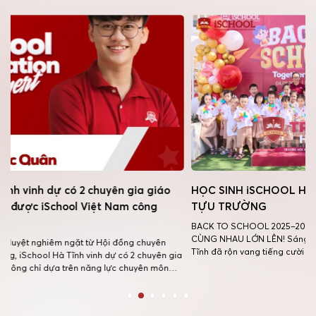
uyên gia giáo
HỌC SINH iSCHOOL HÀ TĨNH RỘN RÀNG NG
t Nam công
TỰU TRƯỜNG
BACK TO SCHOOL 2025–2026 TOGETHER WE GROW –
CÙNG NHAU LỚN LÊN! Sáng nay sân trường iSchool Hà
Hội đồng chuyên
Tĩnh đã rộn vang tiếng cười của các iSers quay trở lại
dự có 2 chuyên gia
trường sau kỳ nghỉ hè bên gia đình. Những nụ cười giòn t
 lực chuyên môn
những cái ôm ấm áp giữa các iSers sau những ngày xa 
 tiễn và tầm ảnh
[…]