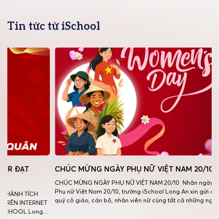
Tin tức từ iSchool
 ĐẠT
CHÚC MỪNG NGÀY PHỤ NỮ VIỆT NAM 20/10
CHÚC MỪNG NGÀY PHỤ NỮ VIỆT NAM 20/10 Nhân ngày
Phụ nữ Việt Nam 20/10, trường iSchool Long An xin gửi đến
ÀNH TÍCH
quý cô giáo, cán bộ, nhân viên nữ cùng tất cả những người
ÊN INTERNET
phụ nữ Việt Nam lời chúc sức khỏe – hạnh phúc – xinh đẹp
HOOL Long
và thành công. Cảm ơn các […]