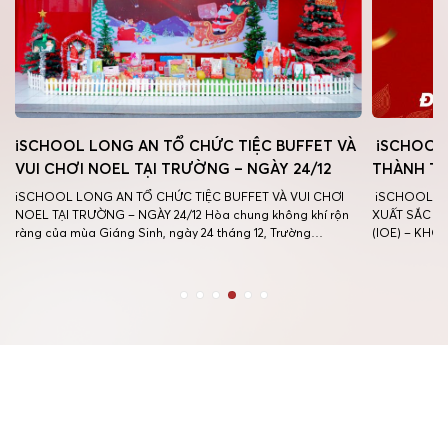
A
iSCHOOL LONG AN TỔ CHỨC TIỆC BUFFET VÀ
iSCHOOL 
VUI CHƠI NOEL TẠI TRƯỜNG – NGÀY 24/12
THÀNH TÍ
iSCHOOL LONG AN TỔ CHỨC TIỆC BUFFET VÀ VUI CHƠI
iSCHOOL LO
NOEL TẠI TRƯỜNG – NGÀY 24/12 Hòa chung không khí rộn
XUẤT SẮC C
ràng của mùa Giáng Sinh, ngày 24 tháng 12, Trường
(IOE) – KHỐ
iSCHOOL Long An đã tổ chức tiệc buffet kết hợp các hoạt
An vô cùng t
động vui chơi Noel dành cho toàn thể học sinh trong khuôn
xuất sắc tỏa
[…]
Internet (IOE)