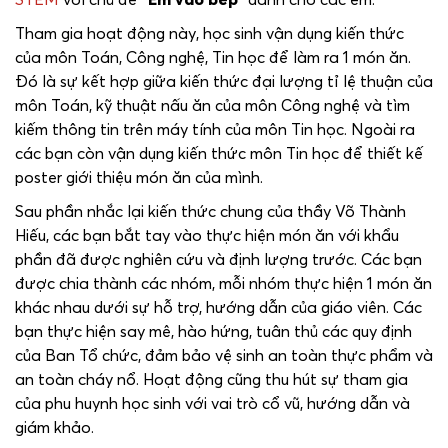
Tham gia hoạt động này, học sinh vận dụng kiến thức
của môn Toán, Công nghệ, Tin học để làm ra 1 món ăn.
Đó là sự kết hợp giữa kiến thức đại lượng tỉ lệ thuận của
môn Toán, kỹ thuật nấu ăn của môn Công nghệ và tìm
kiếm thông tin trên máy tính của môn Tin học. Ngoài ra
các bạn còn vận dụng kiến thức môn Tin học để thiết kế
poster giới thiệu món ăn của mình.
Sau phần nhắc lại kiến thức chung của thầy Võ Thành
Hiếu, các bạn bắt tay vào thực hiện món ăn với khẩu
phần đã được nghiên cứu và định lượng trước. Các bạn
được chia thành các nhóm, mỗi nhóm thực hiện 1 món ăn
khác nhau dưới sự hỗ trợ, hướng dẫn của giáo viên. Các
bạn thực hiện say mê, hào hứng, tuân thủ các quy định
của Ban Tổ chức, đảm bảo vệ sinh an toàn thực phẩm và
an toàn cháy nổ. Hoạt động cũng thu hút sự tham gia
của phu huynh học sinh với vai trò cổ vũ, hướng dẫn và
giám khảo.