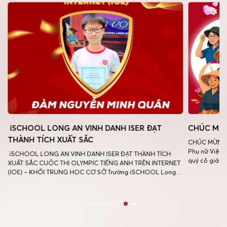
iSCHOOL LONG AN VINH DANH ISER ĐẠT
CHÚC MỪN
THÀNH TÍCH XUẤT SẮC
CHÚC MỪNG 
Phụ nữ Việt 
iSCHOOL LONG AN VINH DANH ISER ĐẠT THÀNH TÍCH
quý cô giáo,
XUẤT SẮC CUỘC THI OLYMPIC TIẾNG ANH TRÊN INTERNET
phụ nữ Việt 
(IOE) – KHỐI TRUNG HỌC CƠ SỞ Trường iSCHOOL Long
và thành côn
An vô cùng tự hào và trân trọng vinh danh em học sinh đã
n
xuất sắc tỏa sáng tại Cuộc thi Olympic Tiếng Anh trên
Internet (IOE), […]