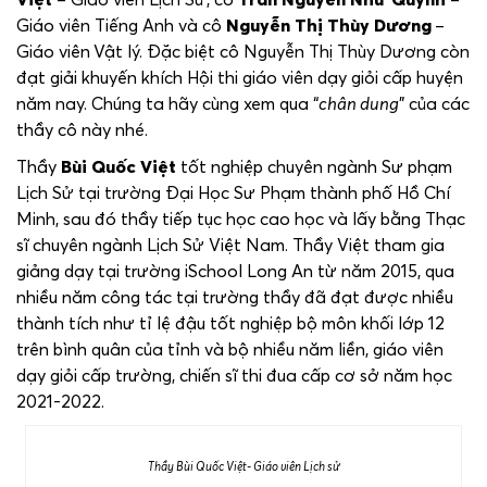
Giáo viên Tiếng Anh và cô
Nguyễn Thị Thùy Dương
–
Giáo viên
Vật lý. Đặc biệt cô Nguyễn Thị Thùy Dương còn
đạt giải khuyến khích Hội thi giáo viên dạy giỏi cấp huyện
năm nay. Chúng ta hãy cùng xem qua “
chân dung
” của các
thầy cô này nhé.
Thầy
Bùi Quốc Việt
tốt nghiệp chuyên ngành Sư phạm
Lịch Sử tại trường Đại Học Sư Phạm thành phố Hồ Chí
Minh, sau đó thầy tiếp tục học cao học và lấy bằng Thạc
sĩ chuyên ngành Lịch Sử Việt Nam. Thầy Việt tham gia
giảng dạy tại trường iSchool Long An từ năm 2015, qua
nhiều năm công tác tại trường thầy đã đạt được nhiều
thành tích như tỉ lệ đậu tốt nghiệp bộ môn khối lớp 12
trên bình quân của tỉnh và bộ nhiều năm liền, giáo viên
dạy giỏi cấp trường, chiến sĩ thi đua cấp cơ sở năm học
2021-2022.
Thầy Bùi Quốc Việt- Giáo viên Lịch sử