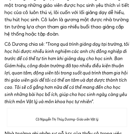
một trong những giáo viên được học sinh yêu thích vì tiết
học của cô luôn thú vị, lôi cuốn với lối giảng dạy dễ hiểu,
thu hút học sinh. Cô luôn là gương mặt được nhà trường
tin tưởng lựa chọn tham gia nhiều buổi thao giảng cấp
hệ thống hoặc tập đoàn.
Cô Dương chia sẻ: “
Trong quá trình giảng dạy tại trường, tôi
học hỏi được nhiều kinh nghiệm các anh chị đồng nghiệp đi
trước để có thể tự tin hơn khi giảng dạy cho học sinh. Ban
Giám hiệu, công đoàn trường đã tạo nhiều điều kiện thuận
lợi, quan tâm, động viên tôi trong suốt quá trình tham gia hội
thi giáo viên giỏi để tôi có thể an tâm và đạt được thành tích
cao. Tôi sẽ cố gắng hơn nữa để có thể mang đến cho học
sinh những bài học bổ ích, giúp cho học sinh ngày càng yêu
thích môn Vật lý và môn khoa học tự nhiên”
.
Cô Nguyễn Thị Thùy Dương- Giáo viên Vật lý
Nhà trường ghi nhận sự nỗ lực của thầy cô trong việc