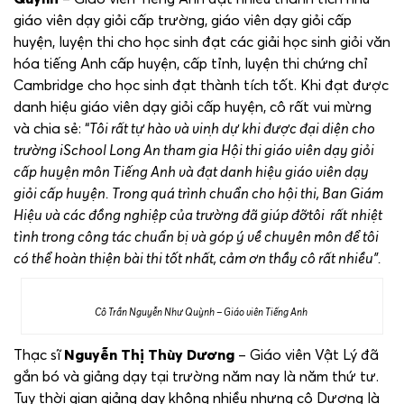
giáo viên dạy giỏi cấp trường, giáo viên dạy giỏi cấp
huyện, luyện thi cho học sinh đạt các giải học sinh giỏi văn
hóa tiếng Anh cấp huyện, cấp tỉnh, luyện thi chứng chỉ
Cambridge cho học sinh đạt thành tích tốt. Khi đạt được
danh hiệu giáo viên dạy giỏi cấp huyện, cô rất vui mừng
và chia sẻ: “
Tôi rất tự hào và vinḥ dự khi được đại diện cho
trường iSchool Long An tham gia Hội thi giáo viên dạy giỏi
cấp huyện môn Tiếng Anh và đạt danh hiệu giáo viên dạy
giỏi cấp huyện. Trong quá trình chuẩn cho hội thi, Ban Giám
Hiệu và các đồng nghiệp của trường đã giúp đỡtôi rất
nhiệt
tình trong công tác chuẩn bị và góp ý về chuyên môn để tôi
có thể hoàn thiện bài thi tốt nhất, cảm ơn thầy cô rất nhiều”.
Cô Trần Nguyễn Như Quỳnh – Giáo viên Tiếng Anh
Thạc sĩ
Nguyễn Thị Thùy Dương
– Giáo viên Vật Lý đã
gắn bó và giảng dạy tại trường năm nay là năm thứ tư.
Tuy thời gian giảng dạy không nhiều nhưng cô Dương là