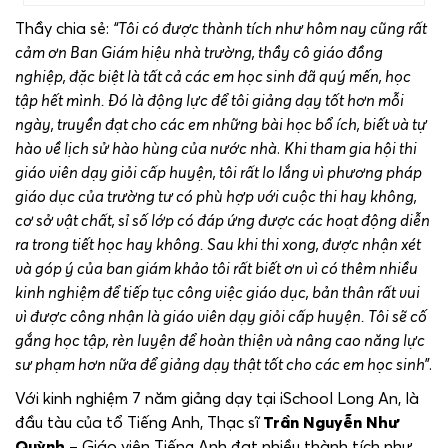
Thầy chia sẻ:
“Tôi có được thành tích như hôm nay cũng rất
cảm ơn
Ban Giám hiệu nhà trường,
thầy cô giáo đồng
nghiệp,
đặc biệt là tất cả các em học sinh đã quý mến, học
tập hết mình
. Đ
ó là động lực để tôi giảng dạy tốt hơn mỗi
ngày
, truyền đạt cho các em những bài học bổ ích, biết và tự
hào về lịch sử hào hùng của nước nhà
.
Khi tham gia hội thi
giáo viên dạy giỏi cấp huyện, tôi rất lo lắng vì phương pháp
giáo dục của trường tư có phù hợp với cuộc thi hay không,
cơ sở vật chất, sỉ số lớp có đáp ứng được các hoạt động diễn
ra trong tiết học hay không. Sau khi thi xong, được nhận xét
và góp ý của ban giám khảo tôi rất biết ơn vì có thêm nhiều
kinh nghiệm để tiếp tục công việc giáo dục, bản thân rất vui
vì được công nhận là giáo viên dạy giỏi cấp huyện. Tôi sẽ cố
gắng học tập, rèn luyện để hoàn thiện và nâng cao năng lực
sư phạm hơn nữa để giảng dạy thật tốt cho các em học sinh”
.
Với kinh nghiệm 7 năm giảng dạy tại iSchool Long An, là
đầu tàu của tổ Tiếng Anh, Thạc sĩ
Trần Nguyễn Như
Quỳnh
– Giáo viên Tiếng Anh đạt nhiều thành tích như