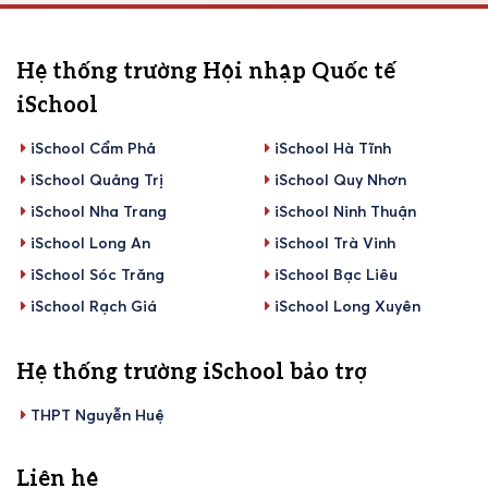
Hệ thống trường Hội nhập Quốc tế
iSchool
iSchool Cẩm Phả
iSchool Hà Tĩnh
iSchool Quảng Trị
iSchool Quy Nhơn
iSchool Nha Trang
iSchool Ninh Thuận
iSchool Long An
iSchool Trà Vinh
iSchool Sóc Trăng
iSchool Bạc Liêu
iSchool Rạch Giá
iSchool Long Xuyên
Hệ thống trường iSchool bảo trợ
THPT Nguyễn Huệ
Liên hệ