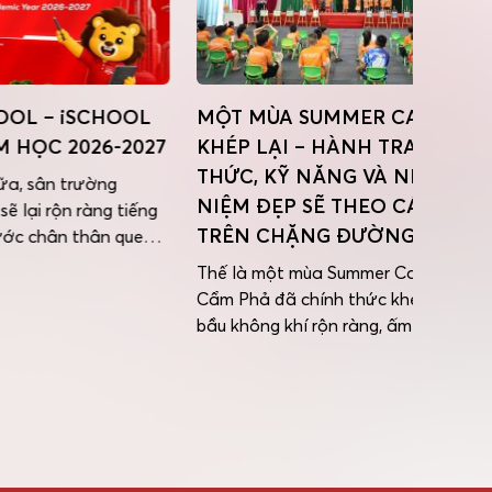
CHOOL
MỘT MÙA SUMMER CAMP
Lộ tr
26-2027
KHÉP LẠI – HÀNH TRANG KIẾN
tại i
THỨC, KỸ NĂNG VÀ NHỮNG KỶ
tảng 
ờng
NIỆM ĐẸP SẼ THEO CÁC iSERS
àng tiếng
Mục lụ
TRÊN CHẶNG ĐƯỜNG MỚI!
ân quen
học tậ
TẤT CẢ
Ninh T
Thế là một mùa Summer Camp iSchool
/2026 để
và địn
Cẩm Phả đã chính thức khép lại trong
ới với
tốc – 
bầu không khí rộn ràng, ấm áp và ngập
ợng và
THPTH
tràn cảm xúc. Những tiết mục văn
đến cá
nghệ rộn ràng, những trò chơi gắn
tiếngT
kết, những món quà nhỏ chứa đựng
yêu thương và bữa tiệc buffet ấm
cúng đã […]