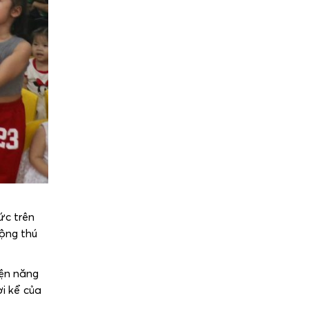
ức trên
động thú
iện năng
i kể của