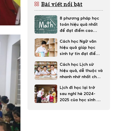
Bài viết nổi bật
8 phương pháp học
toán hiệu quả nhất
để đạt điểm cao
trong học tập
Cách học Ngữ văn
hiệu quả giúp học
sinh tự tin đạt điểm
tốt
Cách học Lịch sử
hiệu quả, dễ thuộc và
nhanh nhớ nhất cho
học sinh
Lịch đi học lại trở
sau nghỉ hè 2024-
2025 của học sinh 63
tỉnh thành cả nước