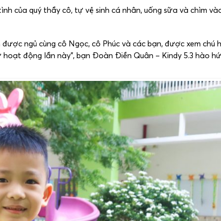
ình của quý thầy cô, tự vệ sinh cá nhân, uống sữa và chìm và
 được ngủ cùng cô Ngọc, cô Phúc và các bạn, được xem chú h
ư hoạt động lần này”, bạn Đoàn Điền Quân – Kindy 5.3 hào hứ