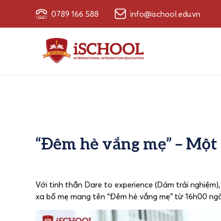
0789 166 588
info@ischool.edu.vn
“Đêm hè vắng mẹ” – Một
Với tinh thần Dare to experience (Dám trải nghiệm)
xa bố mẹ mang tên “Đêm hè vắng mẹ” từ 16h00 ngà