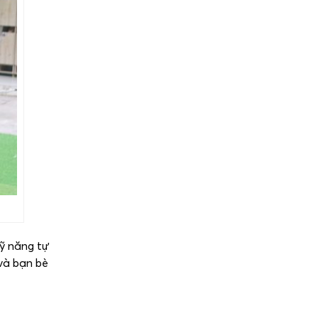
kỹ năng tự
và bạn bè