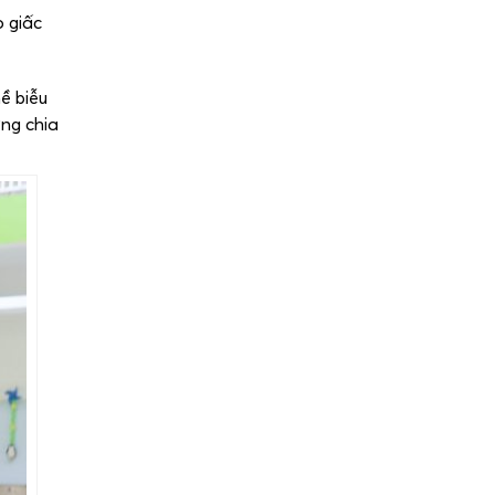
o giấc
ề biễu
ng chia