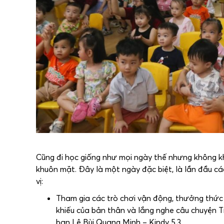
Cũng đi học giống như mọi ngày thế nhưng không kh
khuôn mặt. Đây là một ngày đặc biệt, là lần đầu các
vị:
Tham gia các trò chơi vận động, thưởng thức c
khiếu của bản thân và lắng nghe câu chuyện T
bạn Lê Bùi Quang Minh – Kindy 5.3.