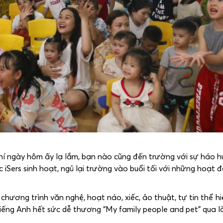
í ngày hôm ấy lạ lắm, bạn nào cũng đến trường với sự háo h
 iSers sinh hoạt, ngủ lại trường vào buổi tối với những hoạt 
hương trình văn nghệ, hoạt náo, xiếc, ảo thuật, tự tin thể h
iếng Anh hết sức dễ thương “My family people and pet” qua lờ