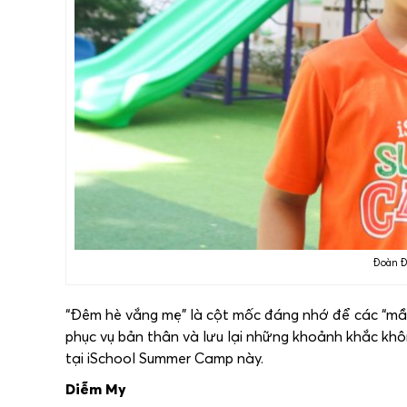
Đoàn Đ
“Đêm hè vắng mẹ” là cột mốc đáng nhớ để các “mầm 
phục vụ bản thân và lưu lại những khoảnh khắc khô
tại iSchool Summer Camp này.
Diễm My