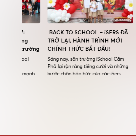
BACK TO SCHOOL – iSERS ĐÃ
MÙA HÈ
g
TRỞ LẠI, HÀNH TRÌNH MỚI
SUMME
trường
CHÍNH THỨC BẮT ĐẦU!
TIỂU H
iSCHOO
ol
Sáng nay, sân trường iSchool Cẩm
Phả lại rộn ràng tiếng cười và những
Hành trìn
mạnh
bước chân háo hức của các iSers
bạn iSers
trong
trong ngày đầu tiên trở lại trường.
Quốc tế i
ốc tế
Ngay từ cổng trường, các thầy cô đã
thức khép
ường
có mặt từ sớm để chào đón các con
kết khóa 
bằng những nụ cười thân thương,
không ch
ốc tế
những cái ôm ấm […]
một mùa 
chào