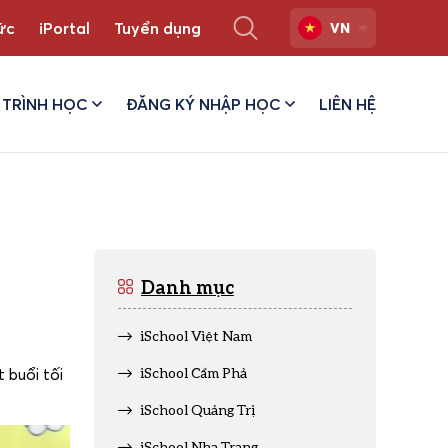
ức
iPortal
Tuyển dụng
VN
TRÌNH HỌC
ĐĂNG KÝ NHẬP HỌC
LIÊN HỆ
Danh mục
iSchool Việt Nam
 buổi tối
iSchool Cẩm Phả
iSchool Quảng Trị
iSchool Nha Trang