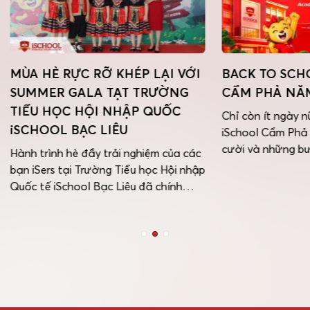
 RỰC RỠ KHÉP LẠI VỚI
BACK TO SCHOOL – iS
R GALA TẠT TRƯỜNG
CẨM PHẢ NĂM HỌC 20
ỌC HỘI NHẬP QUỐC
Chỉ còn ít ngày nữa, sân trư
L BẠC LIÊU
iSchool Cẩm Phả sẽ lại rộn r
cười và những bước chân th
h hè đầy trải nghiệm của các
của các iSers. HẸN GẶP LẠI 
 tại Trường Tiểu học Hội nhập
CÁC iSERS VÀO NGÀY 03/08
School Bạc Liêu đã chính
cùng bắt đầu một năm học m
 lại bằng một Ngày lễ Tổng
thật nhiều niềm vui, năng lư
hè vô cùng bùng nổ. Sự kiện
những mục tiêu mới. […]
ỉ đánh dấu mốc hoàn thành
hè ý nghĩa mà còn ghi […]