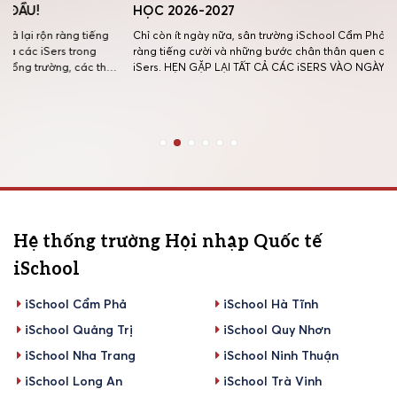
HỌC 2026-2027
TRANG K
NIỆM ĐẸ
Chỉ còn ít ngày nữa, sân trường iSchool Cẩm Phả sẽ lại rộn
ĐƯỜNG 
ràng tiếng cười và những bước chân thân quen của các
ầy
iSers. HẸN GẶP LẠI TẤT CẢ CÁC iSERS VÀO NGÀY
Thế là mộ
nụ
03/08/2026 để cùng bắt đầu một năm học mới với thật
thức khép 
nhiều niềm vui, năng lượng và những mục tiêu mới. […]
tràn cảm x
trò chơi g
thương và 
Hệ thống trường Hội nhập Quốc tế
iSchool
iSchool Cẩm Phả
iSchool Hà Tĩnh
iSchool Quảng Trị
iSchool Quy Nhơn
iSchool Nha Trang
iSchool Ninh Thuận
iSchool Long An
iSchool Trà Vinh