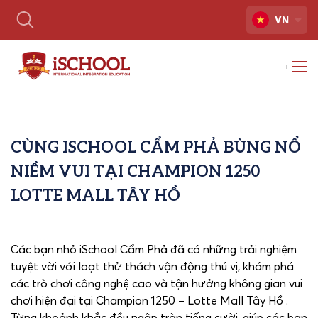
VN
CÙNG ISCHOOL CẨM PHẢ BÙNG NỔ
NIỀM VUI TẠI CHAMPION 1250
LOTTE MALL TÂY HỒ
Các bạn nhỏ iSchool Cẩm Phả đã có những trải nghiệm
tuyệt vời với loạt thử thách vận động thú vị, khám phá
các trò chơi công nghệ cao và tận hưởng không gian vui
chơi hiện đại tại Champion 1250 – Lotte Mall Tây Hồ .
Từng khoảnh khắc đều ngập tràn tiếng cười, giúp các bạn