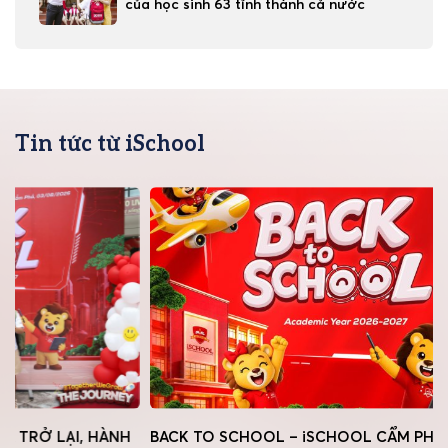
của học sinh 63 tỉnh thành cả nước
Tin tức từ iSchool
H
BACK TO SCHOOL – iSCHOOL CẨM PHẢ NĂM
MỘT MÙA