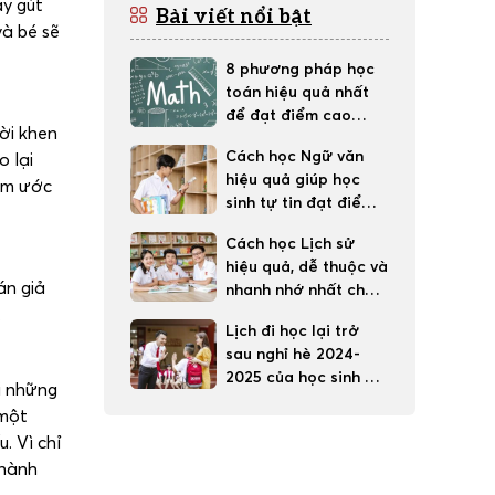
ay gút
Bài viết nổi bật
và bé sẽ
8 phương pháp học
toán hiệu quả nhất
để đạt điểm cao
lời khen
trong học tập
Cách học Ngữ văn
o lại
hiệu quả giúp học
làm ước
sinh tự tin đạt điểm
tốt
Cách học Lịch sử
hiệu quả, dễ thuộc và
án giả
nhanh nhớ nhất cho
.
học sinh
Lịch đi học lại trở
sau nghỉ hè 2024-
2025 của học sinh 63
i những
tỉnh thành cả nước
 một
. Vì chỉ
thành