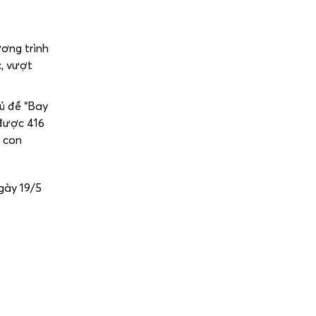
ương trình
c, vượt
hủ đề “Bay
 được 416
a con
gày 19/5