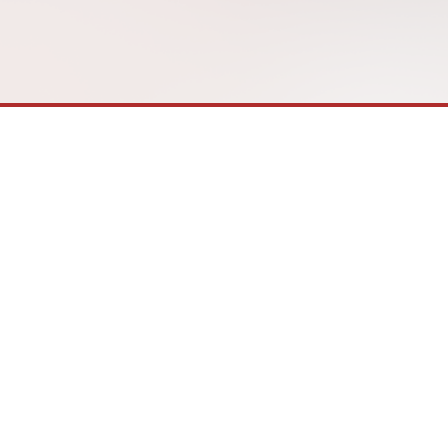
c theo
sao AI và Canva Pro lại quan trọng
với học
trong giáo dục? iSchool Long Xuyên
hững
vừa tổ chức buổi chia sẻ chuyên đề
“Hướng dẫn học sinh […]