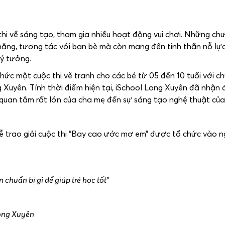
thi về sáng tạo, tham gia nhiều hoạt động vui chơi. Những ch
ỹ năng, tương tác với bạn bè mà còn mang đến tinh thần nỗ lự
 ý tưởng.
ức một cuộc thi vẽ tranh cho các bé từ 05 đến 10 tuổi với c
Xuyên. Tính thời điểm hiện tại, iSchool Long Xuyên đã nhận
ự quan tâm rất lớn của cha mẹ đến sự sáng tạo nghệ thuật củ
ễ trao giải cuộc thi “Bay cao ước mơ em” được tổ chức vào n
chuẩn bị gì để giúp trẻ học tốt”
Long Xuyên