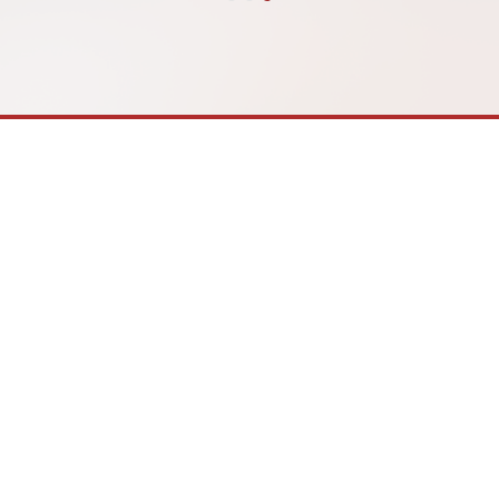
Long Xuyên đã có một chuyến
phỏng vấn về ý nghĩa việc họ
ệm đầy hứng khởi. Các bạn đã
chuẩn đầu ra Cambridge đối 
 nhiều cung bậc cảm xúc tại
sinh và nhà trường, ghi lại n
 phim. […]
khoảnh khắc chân thực […]
chool
Liên hệ
h
0789 166 588
ơn
info@ischool.edu.vn
huận
Kết nối với
h
iSchool