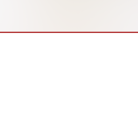
rs và
iSchool 
tại Long Xuyên trong […]
ống.
trải nghi
tận hưởng
rạp chiếu
Hệ thống trường Hội nhập Quốc tế iS
iSchool Cẩm Phả
iSchool Hà Tĩn
iSchool Quảng Trị
iSchool Quy Nh
iSchool Nha Trang
iSchool Ninh T
iSchool Long An
iSchool Trà Vin