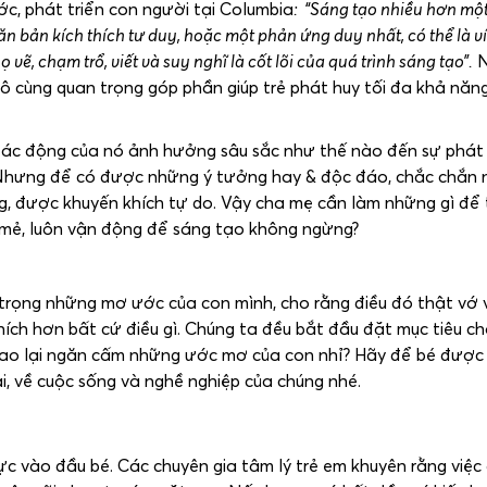
c, phát triển con người tại Columbia
: “Sáng tạo nhiều hơn mộ
ăn bản kích thích tư duy, hoặc một phản ứng duy nhất, có thể là ví
ẽ, chạm trổ, viết và suy nghĩ là cốt lõi của quá trình sáng tạo”.
N
 vô cùng quan trọng góp phần giúp trẻ phát huy tối đa khả năn
tác động của nó ảnh hưởng sâu sắc như thế nào đến sự phát 
… Nhưng để có được những ý tưởng hay & độc đáo, chắc chắn 
, được khuyến khích tự do. Vậy cha mẹ cần làm những gì để 
 mẻ, luôn vận động để sáng tạo không ngừng?
rọng những mơ ước của con mình, cho rằng điều đó thật vớ 
ích hơn bất cứ điều gì. Chúng ta đều bắt đầu đặt mục tiêu c
sao lại ngăn cấm những ước mơ của con nhỉ? Hãy để bé được 
, về cuộc sống và nghề nghiệp của chúng nhé.
cực vào đầu bé. Các chuyên gia tâm lý trẻ em khuyên rằng việc