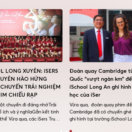
L LONG XUYÊN: iSERS
Đoàn quay Cambridge t
XUYÊN HÀO HỨNG
Quốc “vượt ngàn km” đ
CHUYẾN TRẢI NGHIỆM
iSchool Long An ghi hình
IM CHIẾU RẠP
học của iSer
ột chuyến đi đáng nhớTrải
Vừa qua, đoàn quay phim đế
 ích và ý nghĩaGắn kết tinh
Cambridge đã có chuyến ghé
thể Vừa qua, các iSers Trung
ghi hình tại trường iSchool L
Trường Hội nhập Quốc tế
Mục tiêu của buổi quay phim 