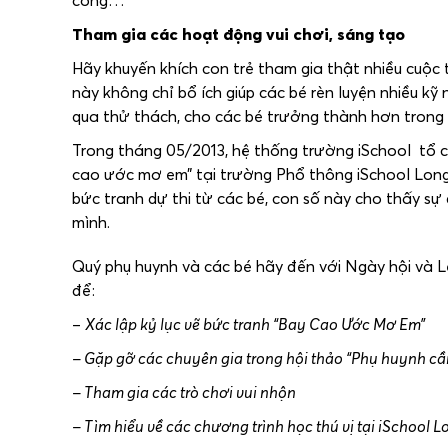
công…
Tham gia các hoạt động vui chơi, sáng tạo
Hãy khuyến khích con trẻ tham gia thật nhiều cuộc 
này không chỉ bổ ích giúp các bé rèn luyện nhiều k
qua thử thách, cho các bé trưởng thành hơn trong
Trong tháng 05/2013, hệ thống trường iSchool tổ ch
cao ước mơ em” tại trường Phổ thông iSchool Long 
bức tranh dự thi từ các bé, con số này cho thấy s
mình.
Quý phụ huynh và các bé hãy đến với Ngày hội và L
để:
–
Xác lập kỷ lục vẽ bức tranh “Bay Cao Ước Mơ Em”
– Gặp gỡ các chuyên gia trong hội thảo “Phụ huynh cần 
– Tham gia các trò chơi vui nhộn
– Tìm hiểu về các chương trình học thú vị tại iSchool 