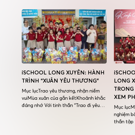
TƯNG
iSCHOOL LONG XUYÊN: HÀNH
iSCHOO
 TẾT
TRÌNH “XUÂN YÊU THƯƠNG”
LONG 
TRONG 
Mục lụcTrao yêu thương, nhận niềm
XEM PH
vuiMùa xuân của gắn kếtKhoảnh khắc
rỡ và
đáng nhớ Với tinh thần “Trao đi yêu
 dài
Mục lụcM
thương, lan tỏa nụ cười”, các iSers
g trong
nghiệm bổ
Tiểu học iSchool Long Xuyên đã mang
g Xuyên
thần tập 
mùa xuân ấm áp đến Trung tâm Giáo
ết
học của 
dục Trẻ mồ côi và Người già cô đơn