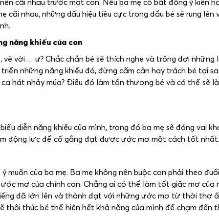
 nên cãi nhau trước mặt con. Nếu ba mẹ có bất đồng ý kiến h
mẹ cãi nhau, những dấu hiệu tiêu cực trong đầu bé sẽ rung lên 
nh.
ng năng khiếu của con
t, vẽ vời… ư? Chắc chắn bé sẽ thích nghe và trông đợi những 
triển những năng khiếu đó, đừng cấm cản hay trách bé tại sa
y ca hát nhảy múa? Điều đó làm tổn thương bé và có thể sẽ 
biểu diễn năng khiếu của mình, trong đó ba mẹ sẽ đóng vai kh
thêm động lực để cố gắng đạt được ước mơ một cách tốt nhất
eo ý muốn của ba mẹ. Ba mẹ không nên buộc con phải theo đuổ
ước mơ của chính con. Chẳng ai có thể làm tốt giấc mơ của
tiếng đã lớn lên và thành đạt với những ước mơ từ thời thơ ấu
ẽ thôi thúc bé thể hiện hết khả năng của mình để chạm đến 