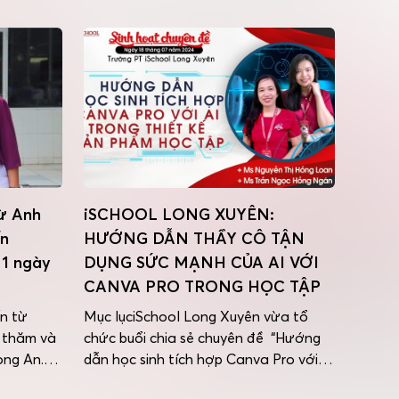
ừ Anh
iSCHOOL LONG XUYÊN:
ến
HƯỚNG DẪN THẦY CÔ TẬN
 1 ngày
DỤNG SỨC MẠNH CỦA AI VỚI
CANVA PRO TRONG HỌC TẬP
n từ
Mục lụciSchool Long Xuyên vừa tổ
 thăm và
chức buổi chia sẻ chuyên đề “Hướng
ong An.
dẫn học sinh tích hợp Canva Pro với
là để
AI trong thiết kế sản phẩm học tập”Tại