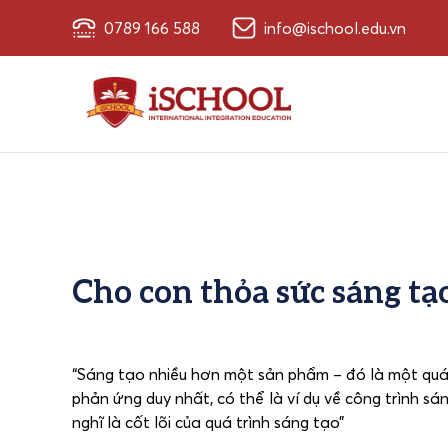
0789 166 588
info@ischool.edu.vn
Cho con thỏa sức sáng tạ
“Sáng tạo nhiều hơn một sản phẩm – đó là một quá t
phản ứng duy nhất, có thể là ví dụ về công trình sá
nghĩ là cốt lõi của quá trình sáng tạo”