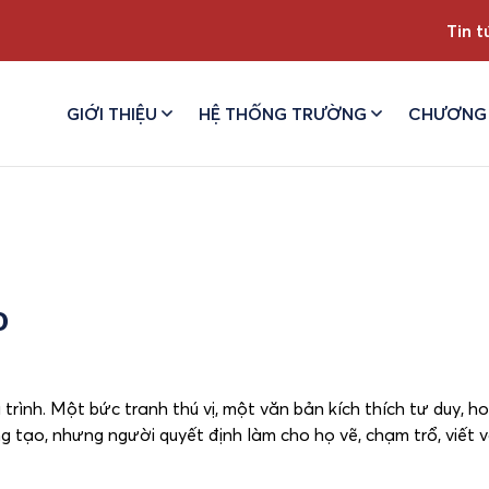
Tin t
GIỚI THIỆU
HỆ THỐNG TRƯỜNG
CHƯƠNG 
o
rình. Một bức tranh thú vị, một văn bản kích thích tư duy, h
ng tạo, nhưng người quyết định làm cho họ vẽ, chạm trổ, viết v