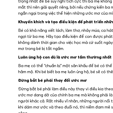
trọng nhất để bé suy nghĩ tích cực thì ba mẹ không
mắt thì nên giải quyết riêng, bởi nếu chứng kiến ba 
ngần ngại trong việc thể hiện những ước mơ của mì
Khuyến khích và tạo điều kiện để phát triển nhữ
Bé có khả năng viết lách, làm thơ, nhảy múa, ca há
ngợi từ ba mẹ. Hãy tạo điều kiện để con được phát 
không dành thời gian cho việc học mà cứ suốt ngà
mơ trong bé bị tắt ngấm.
Luôn ủng hộ con dù là ước mơ tầm thường nhất
Ba mẹ có thể “chuẩn bị” một sân khấu để bé có thể 
hâm mộ. Khi bé biết ba mẹ luôn ủng hộ, bé sẽ có 
Đừng bắt bé phải thay đổi ước mơ
Đừng bắt bé phải làm điều này thay vì điều kia th
ước mơ dang dở của chính ba mẹ mà không phải là 
người khác cả. Rất nhiều vĩ nhân, những người nổi 
khi dám mơ ước và theo đuổi nó, thì niềm đam mê s