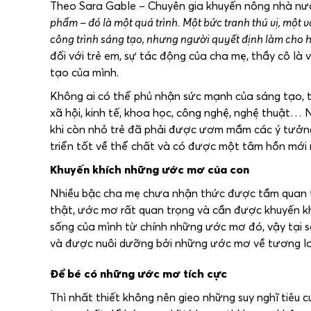
Theo Sara Gable – Chuyên gia khuyến nông nhà nướ
phẩm – đó là một quá trình. Một bức tranh thú vị, một v
công trình sáng tạo, nhưng người quyết định làm cho họ v
đối với trẻ em, sự tác động của cha mẹ, thầy cô là
tạo của mình.
Không ai có thể phủ nhận sức mạnh của sáng tạo, 
xã hội, kinh tế, khoa học, công nghệ, nghệ thuật
khi còn nhỏ trẻ đã phải được ươm mầm các ý tưởng
triển tốt về thể chất và có được một tâm hồn mới
Khuyến khích những ước mơ của con
Nhiều bậc cha mẹ chưa nhận thức được tầm quan t
thật, ước mơ rất quan trọng và cần được khuyến kh
sống của mình từ chính những ước mơ đó, vậy tại 
và được nuôi dưỡng bởi những ước mơ về tương lai
Để bé có những ước mơ tích cực
Thì nhất thiết không nên gieo những suy nghĩ tiêu 