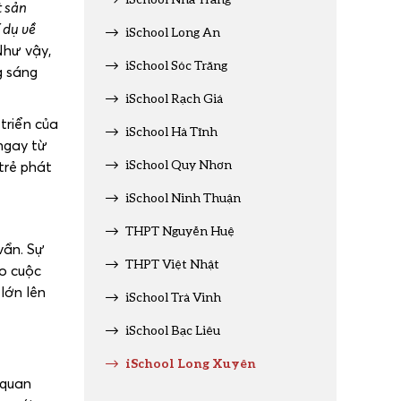
t sản
 dụ về
iSchool Long An
hư vậy,
iSchool Sóc Trăng
g sáng
iSchool Rạch Giá
triển của
iSchool Hà Tĩnh
ngay từ
iSchool Quy Nhơn
trẻ phát
iSchool Ninh Thuận
THPT Nguyễn Huệ
vẩn. Sự
THPT Việt Nhật
ho cuộc
lớn lên
iSchool Trà Vinh
iSchool Bạc Liêu
iSchool Long Xuyên
 quan