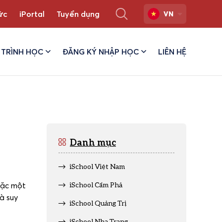
ức
iPortal
Tuyển dụng
VN
TRÌNH HỌC
ĐĂNG KÝ NHẬP HỌC
LIÊN HỆ
Danh mục
iSchool Việt Nam
oặc một
iSchool Cẩm Phả
à suy
iSchool Quảng Trị
iSchool Nha Trang