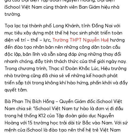
iSchool Việt Nam cùng thành viên Ban Giám hiệu nhà
trường.
Tọa lạc tại thành phố Long Khánh, tỉnh Đồng Nai với
mục tiêu xây dựng một thế hệ học sinh phát triển toàn
diện về trí – thể – lực,
Trường THPT Nguyễn Huệ
hướng
đến đào tạo nhân bản nên những công dân toàn cầu
độc lập, bản lĩnh và sẵn sàng đáp ứng những thay đổi
nhanh chóng, đầy tính thách thức của thế giới ngày nay.
Trong chương trình, Thạc sĩ Đoàn Khắc Lúc, Hiệu trưởng
nhà trường cũng đã chia sẻ về những kế hoạch phát
triển sắp tới trong không khí hào hứng, phấn khởi và đầy
quyết tâm.
Bà Phan Thị Bích Hồng – Quyền Giám đốc iSchool Việt
Nam chia sẻ: “iSchool Việt Nam tự hào là đơn vị đi đầu
trong hệ thống K12 của Tập đoàn giáo dục Nguyễn
Hoàng với 15 trường học trải dài từ Bắc vào Nam. Với sứ
mệnh của iSchool là đào tạo nên thế hệ trẻ Việt Nam