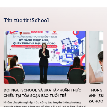
Tin tức từ iSchool
g
ĐỘI NGŨ iSCHOOL VÀ UKA TẬP HUẤN THỰC
THÔNG BÁ
CHIẾN TẠI TÒA SOẠN BÁO TUỔI TRẺ
ANH (ESL
iSCHOOL 
Nhằm chuyên nghiệp hóa công tác truyền thông trường
học và nâng cao năng lực số cho đội ngũ, hệ thống iSchool