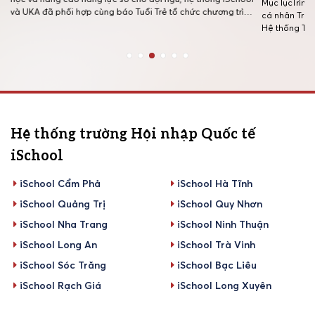
Mục lụcTrình
và UKA đã phối hợp cùng báo Tuổi Trẻ tổ chức chương trình
cá nhân Trườ
tập huấn kỹ năng truyền thông vào ngày 16/5/2026. Sự kiện
Hệ thống Trư
quy tụ 48 cán bộ quản lý, nhân sự […]
được thành lậ
với hơn 14 n
[…]
Hệ thống trường Hội nhập Quốc tế
iSchool
iSchool Cẩm Phả
iSchool Hà Tĩnh
iSchool Quảng Trị
iSchool Quy Nhơn
iSchool Nha Trang
iSchool Ninh Thuận
iSchool Long An
iSchool Trà Vinh
iSchool Sóc Trăng
iSchool Bạc Liêu
iSchool Rạch Giá
iSchool Long Xuyên