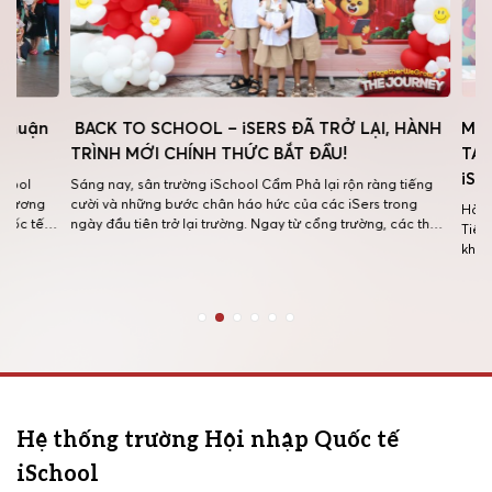
BACK TO SCHOOL – iSERS ĐÃ TRỞ LẠI, HÀNH
MÙA HÈ R
TRÌNH MỚI CHÍNH THỨC BẮT ĐẦU!
TẠT TRƯỜ
iSCHOOL 
Sáng nay, sân trường iSchool Cẩm Phả lại rộn ràng tiếng
cười và những bước chân háo hức của các iSers trong
Hành trình h
ngày đầu tiên trở lại trường. Ngay từ cổng trường, các thầy
Tiểu học Hội
g
cô đã có mặt từ sớm để chào đón các con bằng những nụ
khép lại bằn
cười thân thương, những cái ôm ấm […]
nổ. Sự kiện 
hè ý nghĩa m
Hệ thống trường Hội nhập Quốc tế
iSchool