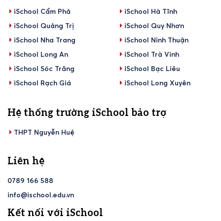
iSchool Cẩm Phả
iSchool Hà Tĩnh
iSchool Quảng Trị
iSchool Quy Nhơn
iSchool Nha Trang
iSchool Ninh Thuận
iSchool Long An
iSchool Trà Vinh
iSchool Sóc Trăng
iSchool Bạc Liêu
iSchool Rạch Giá
iSchool Long Xuyên
Hệ thống trường iSchool bảo trợ
THPT Nguyễn Huệ
Liên hệ
0789 166 588
info@ischool.edu.vn
Kết nối với iSchool