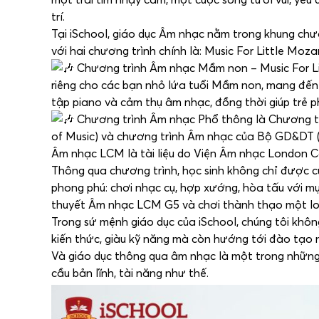
trí.
Tại iSchool, giáo dục Âm nhạc nằm trong khung ch
với hai chương trình chính là: Music For Little Mo
Chương trình Âm nhạc Mầm non – Music For Lit
riêng cho các bạn nhỏ lứa tuổi Mầm non, mang đến c
tập piano và cảm thụ âm nhạc, đồng thời giúp trẻ ph
Chương trình Âm nhạc Phổ thông là Chương tr
of Music) và chương trình Âm nhạc của Bộ GD&DT (có
Âm nhạc LCM là tài liệu do Viện Âm nhạc London C
Thông qua chương trình, học sinh không chỉ được 
phong phú: chơi nhạc cụ, hợp xướng, hòa tấu với mụ
thuyết Âm nhạc LCM G5 và chơi thành thạo một loạ
Trong sứ mệnh giáo dục của iSchool, chúng tôi khô
kiến thức, giàu kỹ năng mà còn hướng tới đào tạo n
Và giáo dục thông qua âm nhạc là một trong nhữn
cầu bản lĩnh, tài năng như thế.