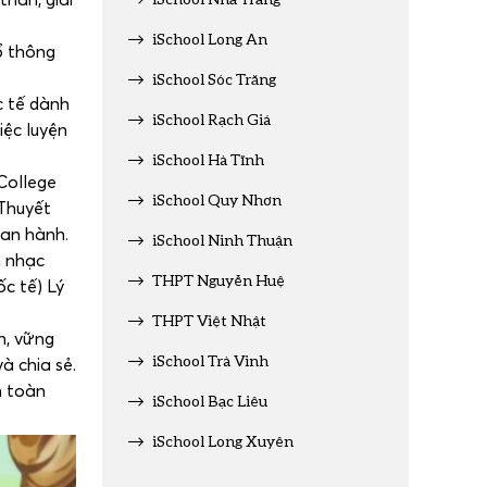
iSchool Long An
ổ thông
iSchool Sóc Trăng
c tế dành
iSchool Rạch Giá
iệc luyện
iSchool Hà Tĩnh
College
iSchool Quy Nhơn
 Thuyết
ban hành.
iSchool Ninh Thuận
m nhạc
THPT Nguyễn Huệ
c tế) Lý
THPT Việt Nhật
h, vững
iSchool Trà Vinh
à chia sẻ.
n toàn
iSchool Bạc Liêu
iSchool Long Xuyên