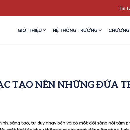
Tin t
GIỚI THIỆU
HỆ THỐNG TRƯỜNG
CHƯƠNG 
HẠC TẠO NÊN NHỮNG ĐỨA T
nh, sáng tạo, tư duy nhạy bén và có một đời sống nội tâm p
đời, một khối óc nhạy thông qua các hoạt động âm nhạc, tinh 