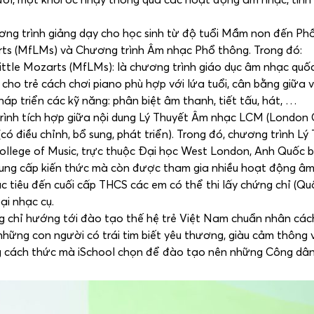
ương trình giảng dạy cho học sinh từ độ tuổi Mầm non đến Ph
zarts (MfLMs) và Chương trình Âm nhạc Phổ thông. Trong đó:
tle Mozarts (MfLMs): là chương trình giáo dục âm nhạc quố
ho trẻ cách chơi piano phù hợp với lứa tuổi, cân bằng giữa v
áp triển các kỹ năng: phân biệt âm thanh, tiết tấu, hát, …
ình tích hợp giữa nội dung Lý Thuyết Âm nhạc LCM (London 
 điều chỉnh, bổ sung, phát triển). Trong đó, chương trình Lý
ollege of Music, trực thuộc Đại học West London, Anh Quốc 
cung cấp kiến thức mà còn được tham gia nhiều hoạt động â
c tiêu đến cuối cấp THCS các em có thể thi lấy chứng chỉ (Quố
i nhạc cụ.
ng chỉ hướng tới đào tạo thế hệ trẻ Việt Nam chuẩn nhân các
hững con người có trái tim biết yêu thương, giàu cảm thông v
g cách thức mà iSchool chọn để đào tạo nên những Công dâ