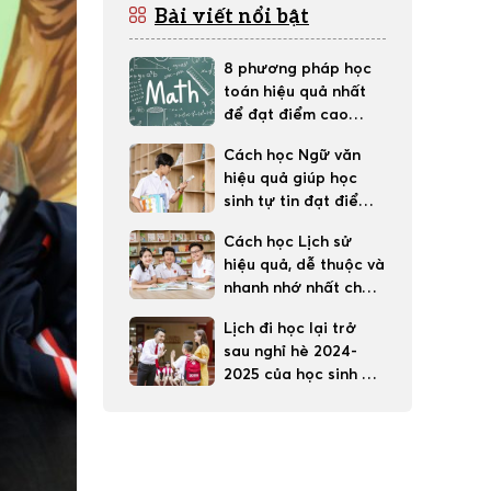
Bài viết nổi bật
8 phương pháp học
toán hiệu quả nhất
để đạt điểm cao
trong học tập
Cách học Ngữ văn
hiệu quả giúp học
sinh tự tin đạt điểm
tốt
Cách học Lịch sử
hiệu quả, dễ thuộc và
nhanh nhớ nhất cho
học sinh
Lịch đi học lại trở
sau nghỉ hè 2024-
2025 của học sinh 63
tỉnh thành cả nước