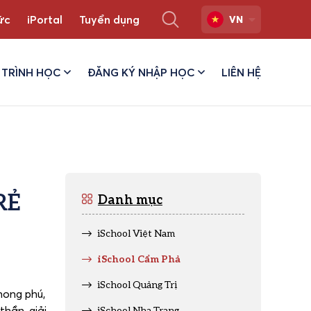
ức
iPortal
Tuyển dụng
VN
TRÌNH HỌC
ĐĂNG KÝ NHẬP HỌC
LIÊN HỆ
RẺ
Danh mục
iSchool Việt Nam
iSchool Cẩm Phả
iSchool Quảng Trị
hong phú,
thần, giải
iSchool Nha Trang