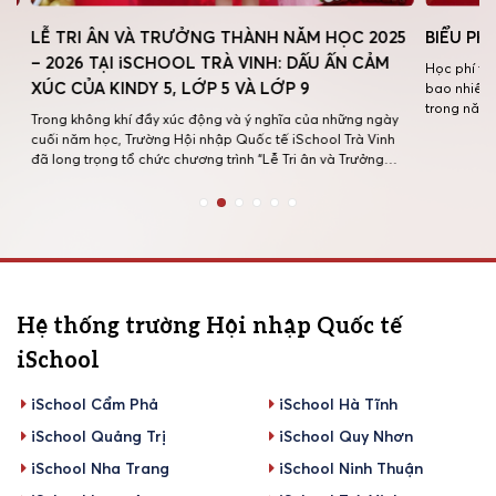
LỄ TRI ÂN VÀ TRƯỞNG THÀNH NĂM HỌC 2025
BIỂU PHÍ 
– 2026 TẠI iSCHOOL TRÀ VINH: DẤU ẤN CẢM
Học phí tại 
XÚC CỦA KINDY 5, LỚP 5 VÀ LỚP 9
bao nhiêu? Dư
trong năm họ
Trong không khí đầy xúc động và ý nghĩa của những ngày
thông tin nà
cuối năm học, Trường Hội nhập Quốc tế iSchool Trà Vinh
học phí cho 
đã long trọng tổ chức chương trình “Lễ Tri ân và Trưởng
thành năm học 2025 – 2026” dành cho học sinh Kindy 5, lớp
5 và lớp 9. Đây là dịp […]
Hệ thống trường Hội nhập Quốc tế
iSchool
iSchool Cẩm Phả
iSchool Hà Tĩnh
iSchool Quảng Trị
iSchool Quy Nhơn
iSchool Nha Trang
iSchool Ninh Thuận