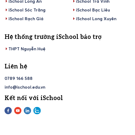
iSchool Long An
iSchool Trà Vinh
iSchool Sóc Trăng
iSchool Bạc Liêu
iSchool Rạch Giá
iSchool Long Xuyên
Hệ thống trường iSchool bảo trợ
THPT Nguyễn Huệ
Liên hệ
0789 166 588
info@ischool.edu.vn
Kết nối với iSchool